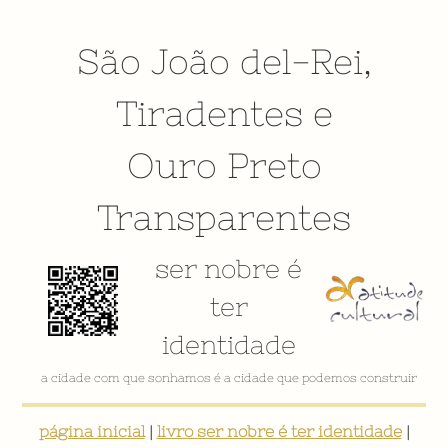
São João del-Rei
,
Tiradentes
e
Ouro Preto
Transparentes
ser nobre é
ter
identidade
a cidade com que sonhamos é a cidade que podemos construir
página inicial
|
livro ser nobre é ter identidade
|