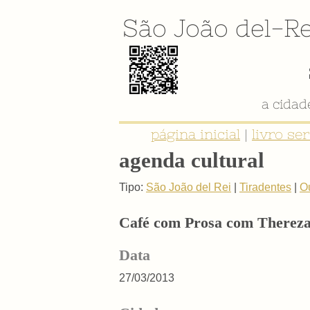
São João del-Re
a cida
página inicial
|
livro se
agenda cultural
Tipo:
São João del Rei
|
Tiradentes
|
O
Café com Prosa com Therez
Data
27/03/2013