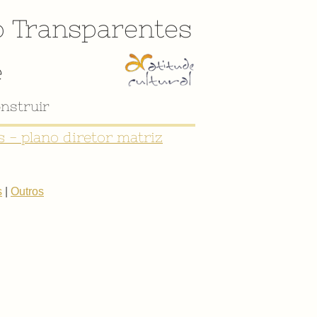
o
Transparentes
e
nstruir
 - plano diretor matriz
s
|
Outros