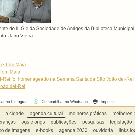
dente do IHG e da Sociedade de Amigos da Biblioteca Municipal,
o: Jairo Vieira
 e Tom Maia
 Tom Maia
el-Rei foi homenageado na Semana Santa de São João del-Rei
oão del-Rei
har no Instagram
Compartilhar no Whatsapp
Imprimir
a cidade
agenda cultural
melhores práticas
melhores 
eranças
ogs e ongs
publicações
pesquisas
legislação
co de imagens
e-books
agenda 2030
ouvidoria
links lo