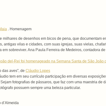
Maia
. Homenagem
e milhares de desenhos em bicos de pena, que documentam em ál
os, antigas vilas e cidades, com suas igrejas, suas vielas, chaf
ma em sobreviver. Ana Paula Ferreira de Medeiros, contadora de
João del-Rei foi homenageado na Semana Santa de São João d
o das aves”, de
Cláudio Lopes
láudio tem em seu currículo participação em diversas exposiçõe
 Sejam fotografias de pássaros, que faz com uma maestria de d
fotógrafo possuem sempre uma beleza particular.
o d’Almeida