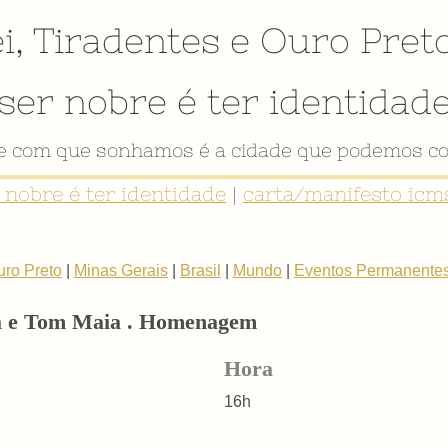
i
,
Tiradentes
e
Ouro Pret
ser nobre é ter identidad
de com que sonhamos é a cidade que podemos co
r nobre é ter identidade
|
carta/manifesto icms
uro Preto
|
Minas Gerais
|
Brasil
|
Mundo
|
Eventos Permanente
a e Tom Maia . Homenagem
Hora
16h