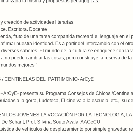
 finalizada la misma y propuestas pedagógicas.
y creación de actividades literarias.
ice. Escritora. Docente
enda, fruto de una tarea compartida recreará el lenguaje en el pl
 afirmar nuestra identidad. Es a partir del intercambio con el o
los diversos saberes. El mundo de la cultura se enriquece con la 
ura no puede cambiar las cosas, pero constituye la reserva de l
e mundos mejores.”
S / CENTINELAS DEL PATRIMONIO- ArCyE
 –ArCyE- presenta su Programa Consejos de Chicos /Centinelas 
uiadas a la gorra, Ludoteca, El cine va a la escuela, etc., su d
N LOS JOVENES LA VOCACIÓN POR LA TECNOLOGÍA, LA 
. De Schant, Prof. Silvina Souto Avala: AAGeCU
 asistida de vehículos de desplazamiento por simple gravedad r