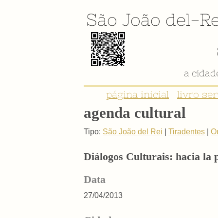
São João del-Re
a cida
página inicial
|
livro se
agenda cultural
Tipo:
São João del Rei
|
Tiradentes
|
O
Diálogos Culturais: hacia la 
Data
27/04/2013