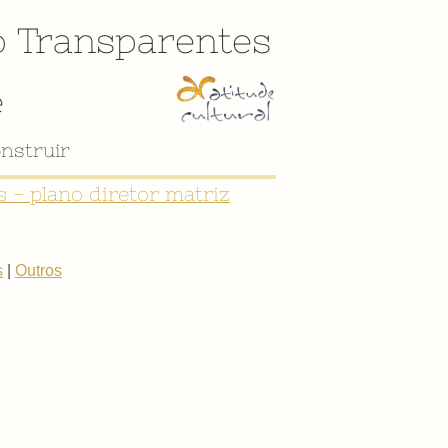
o
Transparentes
e
nstruir
 - plano diretor matriz
s
|
Outros