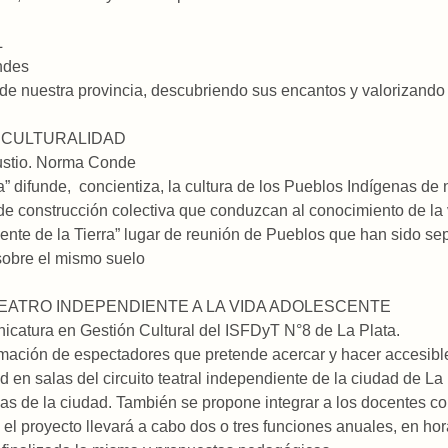
TURAL
ndes
 de nuestra provincia, descubriendo sus encantos y valorizando
TICULTURALIDAD
ustio. Norma Conde
” difunde, concientiza, la cultura de los Pueblos Indígenas de
de construcción colectiva que conduzcan al conocimiento de la v
Gente de la Tierra” lugar de reunión de Pueblos que han sido s
sobre el mismo suelo
 TEATRO INDEPENDIENTE A LA VIDA ADOLESCENTE
nicatura en Gestión Cultural del ISFDyT N°8 de La Plata.
ormación de espectadores que pretende acercar y hacer accesibl
d en salas del circuito teatral independiente de la ciudad de La 
as de la ciudad. También se propone integrar a los docentes c
o el proyecto llevará a cabo dos o tres funciones anuales, en hor