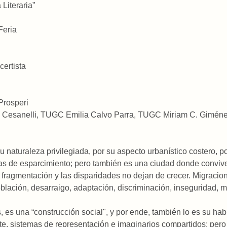
Literaria”
Feria
certista
Prosperi
a Cesanelli, TUGC Emilia Calvo Parra, TUGC Miriam C. Gimén
u naturaleza privilegiada, por su aspecto urbanístico costero, po
tas de esparcimiento; pero también es una ciudad donde convive
a fragmentación y las disparidades no dejan de crecer. Migracion
lación, desarraigo, adaptación, discriminación, inseguridad, m
 es una “construcción social", y por ende, también lo es su hab
te, sistemas de representación e imaginarios compartidos; pe