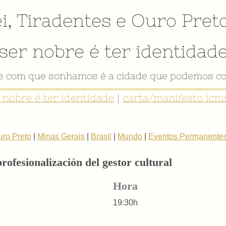
i
,
Tiradentes
e
Ouro Pret
ser nobre é ter identidad
de com que sonhamos é a cidade que podemos co
r nobre é ter identidade
|
carta/manifesto icms
uro Preto
|
Minas Gerais
|
Brasil
|
Mundo
|
Eventos Permanente
profesionalización del gestor cultural
Hora
19:30h