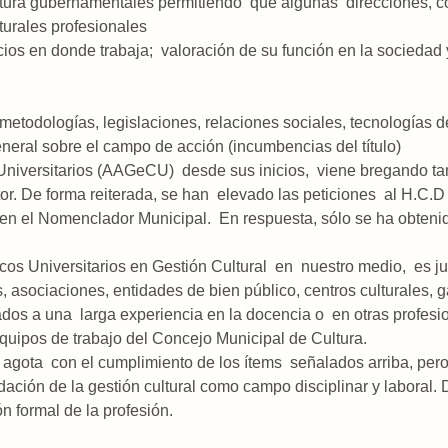
ura gubernamentales permitiendo que algunas direcciones, coo
urales profesionales
os en donde trabaja; valoración de su función en la sociedad
todologías, legislaciones, relaciones sociales, tecnologías de 
ral sobre el campo de acción (incumbencias del título)
Universitarios (AAGeCU) desde sus inicios, viene bregando tan
tor. De forma reiterada, se han elevado las peticiones al H.C.D
 en el Nomenclador Municipal. En respuesta, sólo se ha obtenid
cos Universitarios en Gestión Cultural en nuestro medio, es j
s, asociaciones, entidades de bien público, centros culturales, g
os a una larga experiencia en la docencia o en otras profes
quipos de trabajo del Concejo Municipal de Cultura.
e agota con el cumplimiento de los ítems señalados arriba, pe
dación de la gestión cultural como campo disciplinar y laboral. 
ón formal de la profesión.