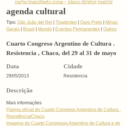
carta/manifesto icms - plano diretor matriz
agenda cultural
Tipo:
São João del Rei
|
Tiradentes
|
Ouro Preto
|
Minas
Gerais
|
Brasil
|
Mundo
|
Eventos Permanentes
|
Outros
Cuarto Congreso Argentino de Cultura .
Resistencia , Chaco, del 29 al 31 de mayo
Data
Cidade
29/05/2013
Resistencia
Descrição
Mais informações
Página oficial do Cuarto Congreso Argentino de Cultura .
Resistência/Chaco
Imagens do Cuarto Congresso Argentino de Cultura e de