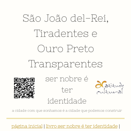
São João del-Rei
,
Tiradentes
e
Ouro Preto
Transparentes
ser nobre é
ter
identidade
a cidade com que sonhamos é a cidade que podemos construir
página inicial
|
livro ser nobre é ter identidade
|