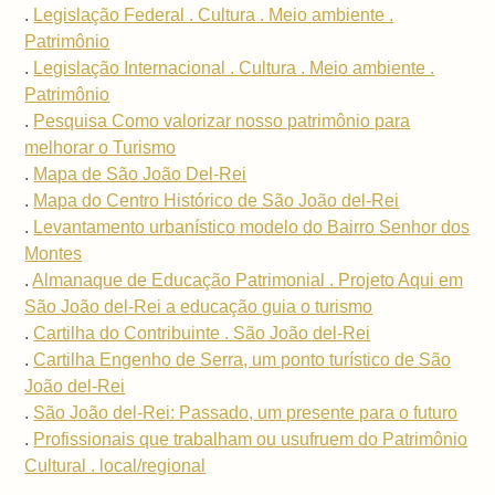
.
Legislação Federal . Cultura . Meio ambiente .
Patrimônio
.
Legislação Internacional . Cultura . Meio ambiente .
Patrimônio
.
Pesquisa Como valorizar nosso patrimônio para
melhorar o Turismo
.
Mapa de São João Del-Rei
.
Mapa do Centro Histórico de São João del-Rei
.
Levantamento urbanístico modelo do Bairro Senhor dos
Montes
.
Almanaque de Educação Patrimonial . Projeto Aqui em
São João del-Rei a educação guia o turismo
.
Cartilha do Contribuinte . São João del-Rei
.
Cartilha Engenho de Serra, um ponto turístico de São
João del-Rei
.
São João del-Rei: Passado, um presente para o futuro
.
Profissionais que trabalham ou usufruem do Patrimônio
Cultural . local/regional