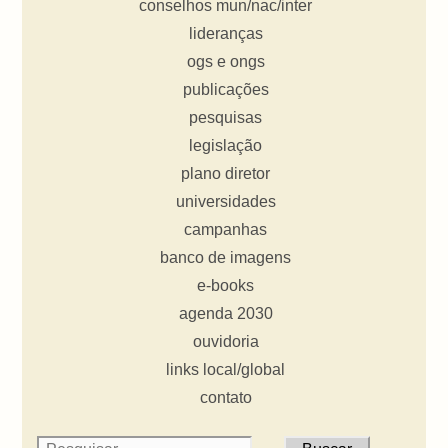
conselhos mun/nac/inter
lideranças
ogs e ongs
publicações
pesquisas
legislação
plano diretor
universidades
campanhas
banco de imagens
e-books
agenda 2030
ouvidoria
links local/global
contato