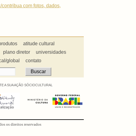
c/contribua com fotos, dados,
produtos
atitude cultural
plano diretor
universidades
cal/global
contato
E A SUA AÇÃO SÓCIOCULTURAL
dos os direitos reservados