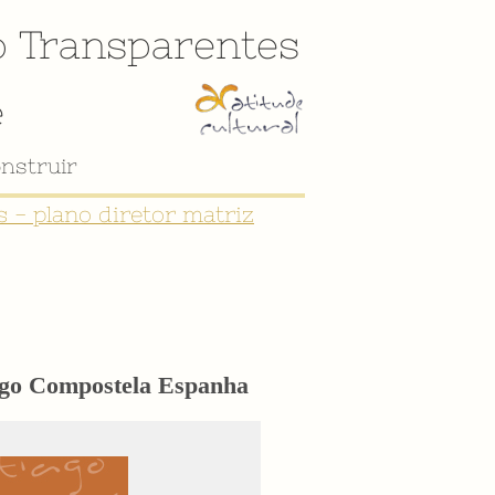
o
Transparentes
e
nstruir
 - plano diretor matriz
iago Compostela Espanha