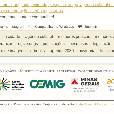
rojeto, ong, arte, entidade, pesquisa, artigo, agenda cultural et
os e colaborações serão registrados
 contribua, curta e compartilhe!
har no Instagram
Compartilhar no Whatsapp
Imprimir
a cidade
agenda cultural
melhores práticas
melhores 
eranças
ogs e ongs
publicações
pesquisas
legislação
co de imagens
e-books
agenda 2030
ouvidoria
links lo
OLUNTÁRIO. NÃO PERTENCE À PREFEITURA MUNICIPAL |
CADASTRE GRATUITAMENT
ntes, Ouro Preto Transparentes . Projeto e coordenação:
Alzira Agostini Haddad
. To