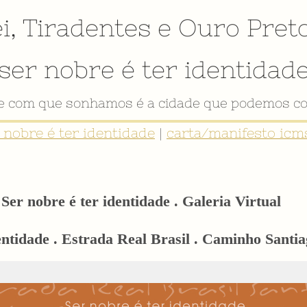
i
,
Tiradentes
e
Ouro Pret
ser nobre é ter identidad
de com que sonhamos é a cidade que podemos co
r nobre é ter identidade
|
carta/manifesto icms
Ser nobre é ter identidade . Galeria Virtual
dentidade . Estrada Real Brasil . Caminho Sant