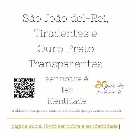
São João del-Rei
,
Tiradentes
e
Ouro Preto
Transparentes
ser nobre é
ter
identidade
a cidade com que sonhamos é a cidade que podemos construir
página inicial
|
livro ser nobre é ter identidade
|