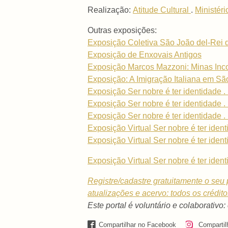
Realização:
Atitude Cultural
.
Ministéri
Outras exposições:
Exposição Coletiva São João del-Rei d
Exposição de Enxovais Antigos
Exposição Marcos Mazzoni: Minas Inco
Exposição: A Imigração Italiana em Sã
Exposição Ser nobre é ter identidade . 
Exposição Ser nobre é ter identidade . 
Exposição Ser nobre é ter identidade 
Exposição Virtual Ser nobre é ter identi
Exposição Virtual Ser nobre é ter ident
Exposição Virtual Ser nobre é ter iden
Registre/cadastre gratuitamente o seu p
atualizações e acervo: todos os crédit
Este portal é voluntário e colaborativo:
Compartilhar no Facebook
Compartil