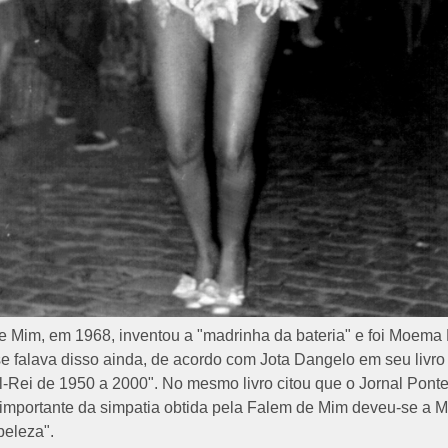
 Mim, em 1968, inventou a "madrinha da bateria" e foi Moema
 falava disso ainda, de acordo com Jota Dangelo em seu livro 
-Rei de 1950 a 2000". No mesmo livro citou que o Jornal Pon
 importante da simpatia obtida pela Falem de Mim deveu-se a
beleza".