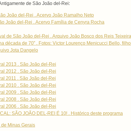
Antigamente de São João del-Rei:
ão João del-Rei . Acervo João Ramalho Neto
o João del-Rei . Acervo Família de Cenyra Rocha
val de São João del-Rei . Arquivo João Bosco dos Reis Teixeir
 década de 70” . Fotos: Victor Lourenço Menicucci Bello, filho
quivo Jota Dangelo
ral 2013 . São João del-Rei
ral 2012 . São João del-Rei
ral 2011 . São João del-Rei
ral 2010 . São João del-Rei
ral 2009 . São João del-Rei
ral 2008 . São João del-Rei
ral 2006 . São João del-Rei
: SÃO JOÃO DEL-REI É 10! . Histórico deste programa
 de Minas Gerais