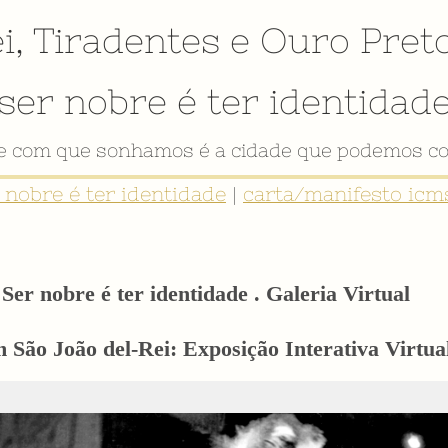
i
,
Tiradentes
e
Ouro Pret
ser nobre é ter identidad
VÍDEO INSTITUCIONAL
r nobre é ter identidade
|
carta/manifesto icms
Ser nobre é ter identidade . Galeria Virtual
 São João del-Rei: Exposição Interativa Virtual