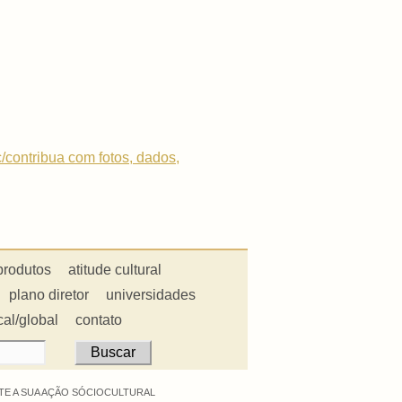
c/contribua com fotos, dados,
produtos
atitude cultural
plano diretor
universidades
cal/global
contato
E A SUA AÇÃO SÓCIOCULTURAL