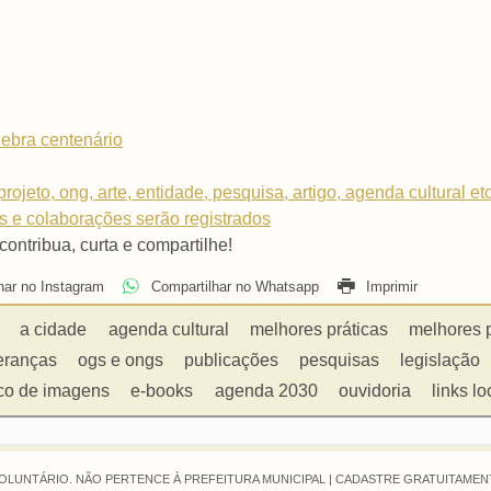
lebra centenário
rojeto, ong, arte, entidade, pesquisa, artigo, agenda cultural et
os e colaborações serão registrados
 contribua, curta e compartilhe!
har no Instagram
Compartilhar no Whatsapp
Imprimir
a cidade
agenda cultural
melhores práticas
melhores 
eranças
ogs e ongs
publicações
pesquisas
legislação
co de imagens
e-books
agenda 2030
ouvidoria
links lo
OLUNTÁRIO. NÃO PERTENCE À PREFEITURA MUNICIPAL |
CADASTRE GRATUITAMENT