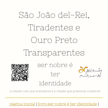
São João del-Rei
,
Tiradentes
e
Ouro Preto
Transparentes
ser nobre é
ter
identidade
a cidade com que sonhamos é a cidade que podemos construir
página inicial
|
livro ser nobre é ter identidade
|