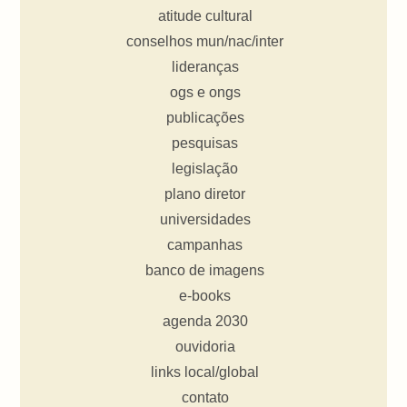
atitude cultural
conselhos mun/nac/inter
lideranças
ogs e ongs
publicações
pesquisas
legislação
plano diretor
universidades
campanhas
banco de imagens
e-books
agenda 2030
ouvidoria
links local/global
contato