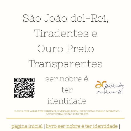
São João del-Rei
,
Tiradentes
e
Ouro Preto
Transparentes
ser nobre é
ter
identidade
CADASTRE AQUI A SUA AÇÃO CULTURAL, PESQUISA, PROJETO, PRODUTO, ENTIDADES, LIDERANÇAS, AGENDA
CULTURAL, ETC - CONTRIBUA, ATUALIZE, COMPARTILHE!
página inicial
|
livro ser nobre é ter identidade
|