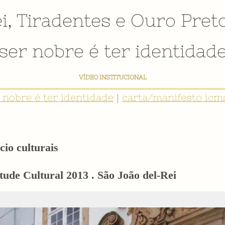
i
,
Tiradentes
e
Ouro Pret
ser nobre é ter identidad
NTIDADE: INVENTÁRIO DIGITAL PARTICIPATIVO SOBRE O PATRIMÔNIO SOCIO
r nobre é ter identidade
|
carta/manifesto icms
cio culturais
ude Cultural 2013 . São João del-Rei