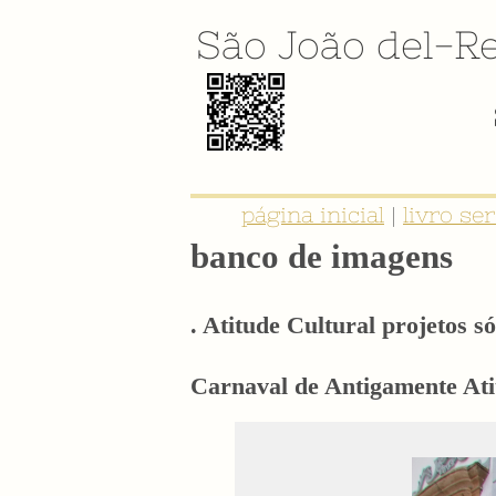
São João del-Re
E-BOOK: "SER NOBRE É TER IDE
página inicial
|
livro se
banco de imagens
. Atitude Cultural projetos só
Carnaval de Antigamente Atit