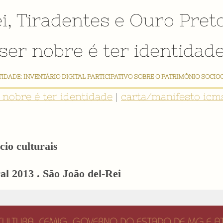
i
,
Tiradentes
e
Ouro Pret
ser nobre é ter identidad
NTIDADE: INVENTÁRIO DIGITAL PARTICIPATIVO SOBRE O PATRIMÔNIO SOCIO
r nobre é ter identidade
|
carta/manifesto icms
cio culturais
l 2013 . São João del-Rei