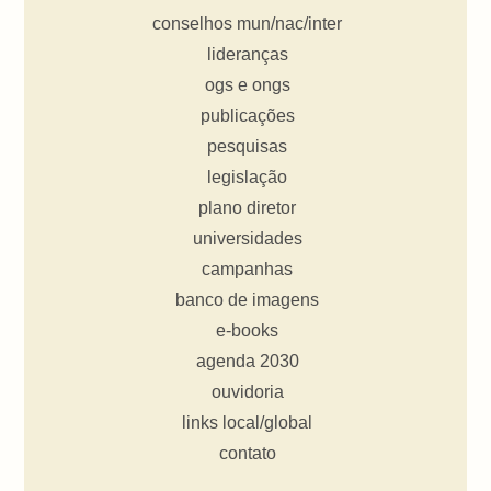
conselhos mun/nac/inter
lideranças
ogs e ongs
publicações
pesquisas
legislação
plano diretor
universidades
campanhas
banco de imagens
e-books
agenda 2030
ouvidoria
links local/global
contato