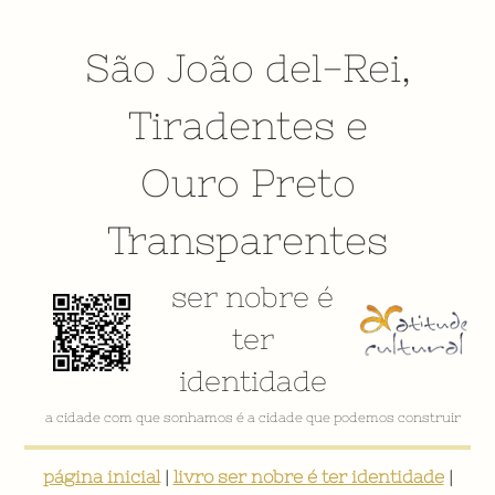
São João del-Rei
,
Tiradentes
e
Ouro Preto
Transparentes
ser nobre é
ter
identidade
a cidade com que sonhamos é a cidade que podemos construir
página inicial
|
livro ser nobre é ter identidade
|