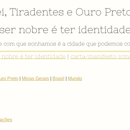
i
,
Tiradentes
e
Ouro Pret
ser nobre é ter identidad
de com que sonhamos é a cidade que podemos co
r nobre é ter identidade
|
carta/manifesto icms
uro Preto
|
Minas Gerais
|
Brasil
|
Mundo
mações