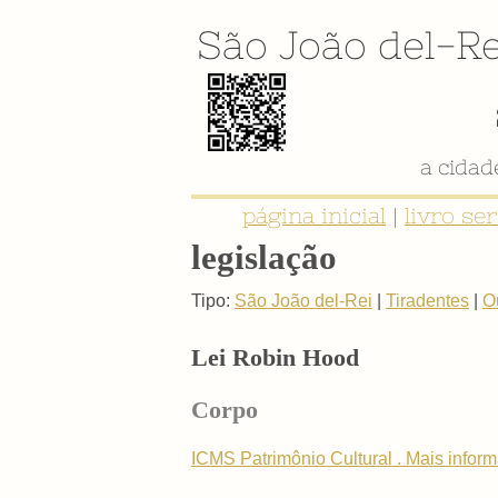
São João del-Re
a cida
página inicial
|
livro se
legislação
Tipo:
São João del-Rei
|
Tiradentes
|
O
Lei Robin Hood
Corpo
ICMS Patrimônio Cultural . Mais infor