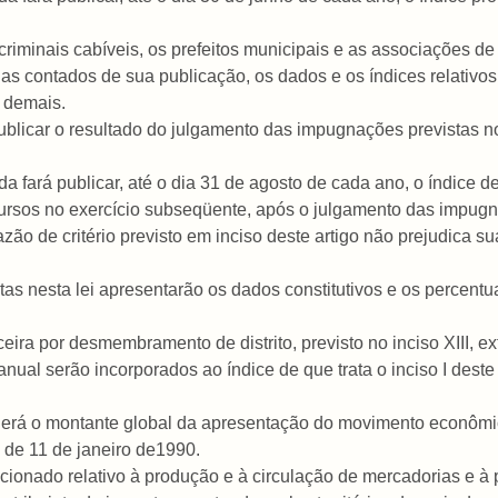
 criminais cabíveis, os prefeitos municipais e as associações d
ias contados de sua publicação, os dados e os índices relativos
s demais.
ublicar o resultado do julgamento das impugnações previstas no
 fará publicar, até o dia 31 de agosto de cada ano, o índice defi
recursos no exercício subseqüente, após o julgamento das impugn
azão de critério previsto em inciso deste artigo não prejudica su
tas nesta lei apresentarão os dados constitutivos e os percentua
eira por desmembramento de distrito, previsto no inciso XIII, e
ual serão incorporados ao índice de que trata o inciso I deste
erá o montante global da apresentação do movimento econômico
 de 11 de janeiro de1990.
dicionado relativo à produção e à circulação de mercadorias e à 