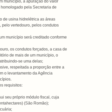
um município, a apuração do valor
e homologado pela Secretaria de
 de usina hidrelétrica as áreas
 pelo vertedouro, pelos condutos
e um município será creditado conforme
douro, os condutos forçados, a casa de
tório de mais de um município, o
atribuindo-se uma delas;
usive, respeitada a proporção entre a
 com o levantamento da Agência
cípios.
es requisitos:
ui seu próprio módulo fiscal, cuja
tentahectares) (São Romão);
cuária;