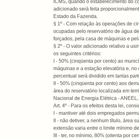
ICMS, quando o estabelecimento do cont
adicionado será feita proporcionalmen
Estado da Fazenda.
§ 1º - Com relação às operações de ci
ocupadas pelo reservatório de água de
forçados, pela casa de máquinas e pel
§ 2º - O valor adicionado relativo a us
os seguintes critérios:
I - 50% (cinqüenta por cento) ao munic
máquinas e a estação elevatória e, no
percentual será dividido em tantas par
II - 50% (cinqüenta por cento) aos dema
área do reservatório localizada em ter
Nacional de Energia Elétrica - ANEEL,
Art. 4º - Para os efeitos desta lei, con
I - mantiver até dois empregados perma
II - não detiver, a nenhum título, área
extensão varia entre o limite mínimo 
III - ter, no mínimo, 80% (oitenta por 