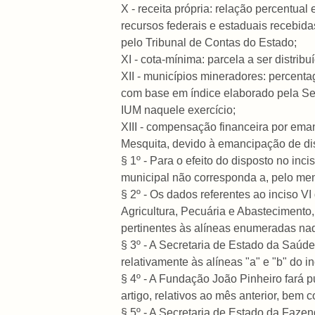
X - receita própria: relação percentual
recursos federais e estaduais recebida
pelo Tribunal de Contas do Estado;
XI - cota-mínima: parcela a ser distrib
XII - municípios mineradores: percent
com base em índice elaborado pela Se
IUM naquele exercício;
XIII - compensação financeira por em
Mesquita, devido à emancipação de di
§ 1º - Para o efeito do disposto no in
municipal não corresponda a, pelo me
§ 2º - Os dados referentes ao inciso VI
Agricultura, Pecuária e Abastecimento, 
pertinentes às alíneas enumeradas naqu
§ 3º - A Secretaria de Estado da Saúde
relativamente às alíneas "a" e "b" do i
§ 4º - A Fundação João Pinheiro fará pu
artigo, relativos ao mês anterior, bem
§ 5º - A Secretaria de Estado da Fazend