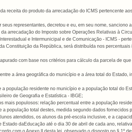
a da receita do produto da arrecadação do ICMS pertencente aos
 seus representantes, decretou e eu, em seu nome, sanciono a 
uto da arrecadação do Imposto sobre Operações Relativas à Cir
nterestadual e Intermunicipal e de Comunicação - ICMS - perte
8 da Constituição da República, será distribuída nos percentuais 
r apurado com base nos critérios para cálculo da parcela de que 
l entre a área geográfica do município e a área total do Estado, 
tre a população residente no município e a população total do
ileiro de Geografia e Estatística - IBGE;
os mais populosos: relação percentual entre a população resi
e a população total destes, medida segundo dados fornecidos 
 alunos atendidos, os alunos da pré-escola inclusive, e a capa
e Estado daEducação até o dia 30 de abril de cada ano, relativ
ordo com o Anexo II desta lei, observado o disposto no § 1º des