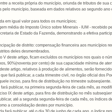
 entre a receita própria do município, oriunda de tributos de sua
s pelo município, baseada em dados relativos ao segundo ano ci
uída em igual valor para todos os municípios;
agem média do Imposto Único sobre Minerais - IUM - recebido 
cretaria de Estado da Fazenda, demonstrando a efetiva partic
ancipação de distrito: compensação financeira aos municípios
stritos deles desmembrados.
ciso V deste artigo, ficam excluídos os municípios nos quais o n
nos, 90%(noventa por cento) de sua capacidade mínima de ate
 deste artigo, relativos à produção de alimentos, serão fornecid
que fará publicar, a cada trimestre civil, no órgão oficial dos 
ele inciso, para fins de distribuição no trimestre subseqüente.
 fará publicar, na primeira segunda-feira de cada mês, as modif
nciso IX deste artigo, para fins de distribuição no mês subseqüen
blicar, até a segunda segunda-feira de cada mês, os índices de q
 como a consolidação destes por município.
a fará publicar, até o dia 30 de junho de cada ano, o índice prov