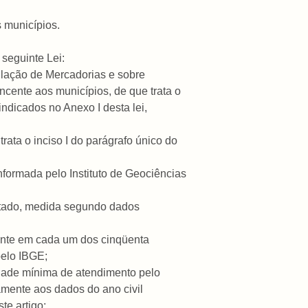
 municípios.
seguinte Lei:
culação de Mercadorias e sobre
ncente aos municípios, de que trata o
indicados no Anexo I desta lei,
trata o inciso I do parágrafo único do
informada pelo Instituto de Geociências
 Estado, medida segundo dados
dente em cada um dos cinqüenta
pelo IBGE;
cidade mínima de atendimento pelo
amente aos dados do ano civil
te artigo;