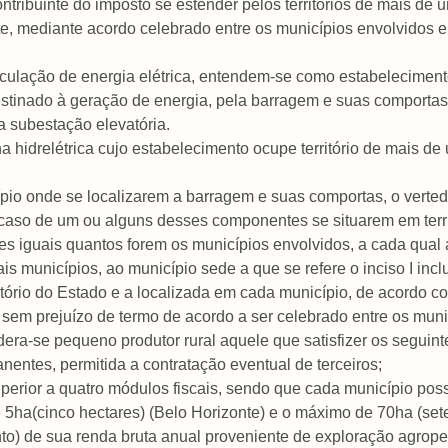
ribuinte do imposto se estender pelos territórios de mais de 
te, mediante acordo celebrado entre os municípios envolvidos 
rculação de energia elétrica, entendem-se como estabelecimento
stinado à geração de energia, pela barragem e suas comportas,
a subestação elevatória.
ina hidrelétrica cujo estabelecimento ocupe território de mais d
ípio onde se localizarem a barragem e suas comportas, o verte
 caso de um ou alguns desses componentes se situarem em terri
tes iguais quantos forem os municípios envolvidos, a cada qual 
is municípios, ao município sede a que se refere o inciso I incl
ritório do Estado e a localizada em cada município, de acordo
 sem prejuízo de termo de acordo a ser celebrado entre os muni
sidera-se pequeno produtor rural aquele que satisfizer os seguint
nentes, permitida a contratação eventual de terceiros;
 superior a quatro módulos fiscais, sendo que cada município poss
de 5ha(cinco hectares) (Belo Horizonte) e o máximo de 70ha (se
cento) de sua renda bruta anual proveniente de exploração agrope