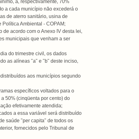
mínimo, a, respectivamente, 70%
ído a cada município não excederá o
s de aterro sanitário, usina de
e Política Ambiental - COPAM;
o de acordo com o Anexo IV desta lei,
des municipais que venham a ser
ia do trimestre civil, os dados
o as alíneas "a" e "b" deste inciso,
o distribuídos aos municípios segundo
ramas específicos voltados para o
 a 50% (cinqüenta por cento) do
lação efetivamente atendida;
cados a essa variável será distribuído
de saúde "per capita" de todos os
erior, fornecidos pelo Tribunal de