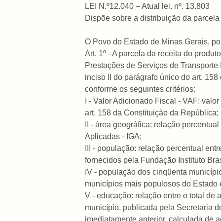
LEI N.º12.040 – Atual lei. nº. 13.803
Dispõe sobre a distribuição da parcel
O Povo do Estado de Minas Gerais, por
Art. 1º - A parcela da receita do prod
Prestações de Serviços de Transporte I
inciso II do parágrafo único do art. 15
conforme os seguintes critérios:
I - Valor Adicionado Fiscal - VAF: valo
art. 158 da Constituição da República;
II - área geográfica: relação percentua
Aplicadas - IGA;
III - população: relação percentual en
fornecidos pela Fundação Instituto Bras
IV - população dos cinqüenta municípi
municípios mais populosos do Estado 
V - educação: relação entre o total de
município, publicada pela Secretaria d
imediatamente anterior, calculada de ac