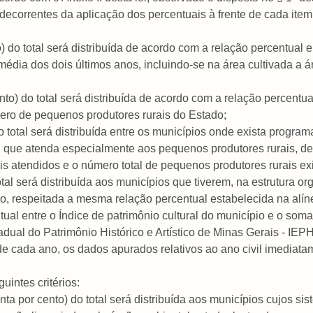
 decorrentes da aplicação dos percentuais à frente de cada item
 do total será distribuída de acordo com a relação percentual e
 média dos dois últimos anos, incluindo-se na área cultivada a 
ento) do total será distribuída de acordo com a relação percent
mero de pequenos produtores rurais do Estado;
o total será distribuída entre os municípios onde exista program
, que atenda especialmente aos pequenos produtores rurais, de
s atendidos e o número total de pequenos produtores rurais exi
tal será distribuída aos municípios que tiverem, na estrutura or
, respeitada a mesma relação percentual estabelecida na alíne
entual entre o Índice de patrimônio cultural do município e o som
tadual do Patrimônio Histórico e Artístico de Minas Gerais - IEP
l de cada ano, os dados apurados relativos ao ano civil imediat
uintes critérios:
ta por cento) do total será distribuída aos municípios cujos sis