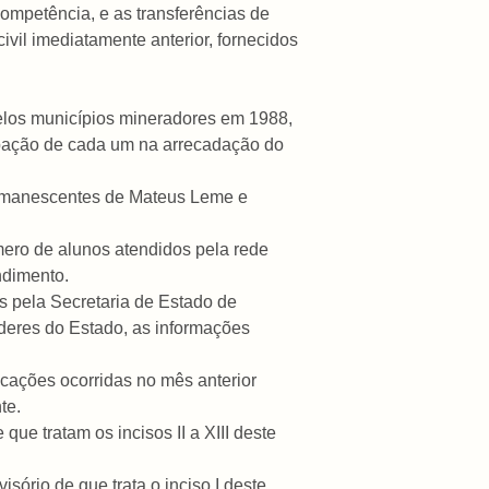
 competência, e as transferências de
vil imediatamente anterior, fornecidos
pelos municípios mineradores em 1988,
ipação de cada um na arrecadação do
 remanescentes de Mateus Leme e
úmero de alunos atendidos pela rede
ndimento.
os pela Secretaria de Estado de
Poderes do Estado, as informações
icações ocorridas no mês anterior
te.
ue tratam os incisos II a XIII deste
isório de que trata o inciso I deste