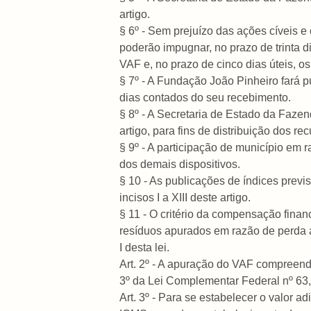
artigo.
§ 6º - Sem prejuízo das ações cíveis e
poderão impugnar, no prazo de trinta d
VAF e, no prazo de cinco dias úteis, o
§ 7º - A Fundação João Pinheiro fará p
dias contados do seu recebimento.
§ 8º - A Secretaria de Estado da Fazenda
artigo, para fins de distribuição dos 
§ 9º - A participação de município em r
dos demais dispositivos.
§ 10 - As publicações de índices previs
incisos I a XIII deste artigo.
§ 11 - O critério da compensação financ
resíduos apurados em razão de perda an
I desta lei.
Art. 2º - A apuração do VAF compreend
3º da Lei Complementar Federal nº 63,
Art. 3º - Para se estabelecer o valor a