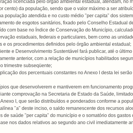
peração licenciada pelo órgão ambiental estadual, atendam, no 
por cento) da população, sendo que o valor máximo a ser atribu
 população atendida e no custo médio "per capita" dos sistema
amento de esgotos sanitários, fixado pelo Conselho Estadual d
buído com base no Índice de Conservação do Município, calculad
rvação estaduais, federais e particulares, bem como as unida
 e os procedimentos definidos pelo órgão ambiental estadual;
nte e Desenvolvimento Sustentável fará publicar, até o último d
amente anterior, com a relação de municípios habilitados segund
no trimestre subseqüente;
aplicação dos percentuais constantes no Anexo I desta lei serã
icípios que desenvolverem e mantiverem em funcionamento prog
iante comprovação na Secretaria de Estado da Saúde, limitado
o Anexo I, que serão distribuídos e ponderados conforme a popu
 alínea "a" deste inciso, o saldo remanescente dos recursos alo
os de saúde "per capita" do município e o somatório dos gastos 
se nos dados relativos ao segundo ano civil imediatamente ant