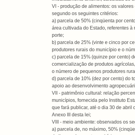
VI - produção de alimentos: os valores
segundo os seguintes critérios:
a) parcela de 50% (cinqüenta por cento)
área cultivada do Estado, referentes à
porte;
b) parcela de 25% (vinte e cinco por c
produtores rurais do município e o nú
c) parcela de 15% (quinze por cento) d
comercialização de produtos agrícolas
o número de pequenos produtores rurai
d) parcela de 10% (dez por cento) do to
apoio ao desenvolvimento agropecuário
VII - patrimônio cultural: relação perc
municípios, fornecida pelo Instituto Es
que fará publicar, até o dia 30 de abri
Anexo III desta lei;
VIII - meio ambiente: observados os seg
a) parcela de, no máximo, 50% (cinqüen