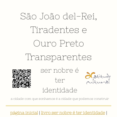
São João del-Rei
,
Tiradentes
e
Ouro Preto
Transparentes
ser nobre é
ter
identidade
a cidade com que sonhamos é a cidade que podemos construir
página inicial
|
livro ser nobre é ter identidade
|