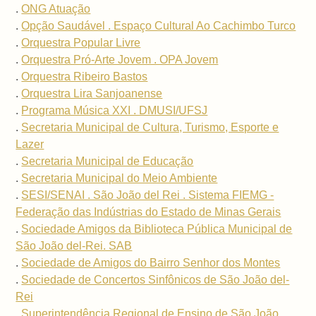
.
ONG Atuação
.
Opção Saudável . Espaço Cultural Ao Cachimbo Turco
.
Orquestra Popular Livre
.
Orquestra Pró-Arte Jovem . OPA Jovem
.
Orquestra Ribeiro Bastos
.
Orquestra Lira Sanjoanense
.
Programa Música XXI . DMUSI/UFSJ
.
Secretaria Municipal de Cultura, Turismo, Esporte e
Lazer
.
Secretaria Municipal de Educação
.
Secretaria Municipal do Meio Ambiente
.
SESI/SENAI . São João del Rei . Sistema FIEMG -
Federação das Indústrias do Estado de Minas Gerais
.
Sociedade Amigos da Biblioteca Pública Municipal de
São João del-Rei. SAB
.
Sociedade de Amigos do Bairro Senhor dos Montes
.
Sociedade de Concertos Sinfônicos de São João del-
Rei
.
Superintendência Regional de Ensino de São João