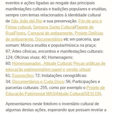
e
ventos e ações ligadas ao resgate das principais
manifestações culturais e tradições populares e eruditas,
sempre com temas relacionados à identidade cultural
de
São João del-Rei
e sua preservação.
Fim de ano e
Férias cultural
,
Semana Santa Cultural
/
Tapete de
Rua/Flores
,
Carnaval de antigamente
,
Projeto Delícias
de antigamente
,
Documentários
etc em parceria, que
somam: Música erudita e popular/música na praça:
97; Artes cênicas, encontros e manifestações culturais:
124; Oficinas vivas: 40; Homenagens:
60;
Homenageados . Atitude Cultural
;
Peças gráficas de
educação patrimonial/em papel e versão virtual
:
61;
Exposições
: 72; Instalações cenográficas:
34;
Documentários e Curta Docs
: 56; Participações e
parcerias culturais: 255, como por exemplo o
Projeto de
Educação Patrimonial MAS/Atitude Cultural/SESI DN
.
Apresentamos neste fotolivro o inventário cultural de
algumas destas ações, esperando que possam revelar a