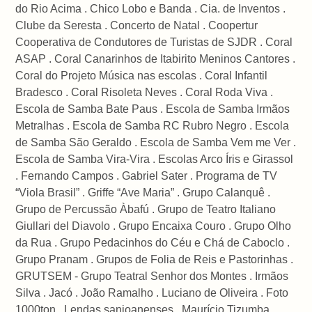
do Rio Acima . Chico Lobo e Banda . Cia. de Inventos .
Clube da Seresta . Concerto de Natal . Coopertur
Cooperativa de Condutores de Turistas de SJDR . Coral
ASAP . Coral Canarinhos de Itabirito Meninos Cantores .
Coral do Projeto Música nas escolas . Coral Infantil
Bradesco . Coral Risoleta Neves . Coral Roda Viva .
Escola de Samba Bate Paus . Escola de Samba Irmãos
Metralhas . Escola de Samba RC Rubro Negro . Escola
de Samba São Geraldo . Escola de Samba Vem me Ver .
Escola de Samba Vira-Vira . Escolas Arco Íris e Girassol
. Fernando Campos . Gabriel Sater . Programa de TV
“Viola Brasil” . Griffe “Ave Maria” . Grupo Calanquê .
Grupo de Percussão Àbafú . Grupo de Teatro Italiano
Giullari del Diavolo . Grupo Encaixa Couro . Grupo Olho
da Rua . Grupo Pedacinhos do Céu e Chá de Caboclo .
Grupo Pranam . Grupos de Folia de Reis e Pastorinhas .
GRUTSEM - Grupo Teatral Senhor dos Montes . Irmãos
Silva . Jacó . João Ramalho . Luciano de Oliveira . Foto
1000ton . Lendas sanjoanenses . Maurício Tizumba .