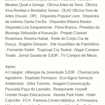
Mestres Quati e Ginego . Oficina Artes da Terra . Oficina
Viva Rendas e Bordados Gerais . OLAV Oficina Viva de
Artes Visuais . OPL . Orquestra Popular Livre . Orquestra
de violinos Santa Cecília . Orquestra Ribeiro Bastos .
Orquestra Lira Sanjoanense . Pena Branca . Presépio da
Muxinga Sebastião d'Assunção . Projeto Clareart .
Rosemara Teixeira Hallak . Rede do Corpo Cia de
Dança . Rogério Delayon . Site Guardiões do Patrimônio
. Fernando Sodré . Trupizupi Cia Teatral . Abgar Campos
Tirado . Jornal Gazeta de SJDR . TV Campos de Minas
Apoio:
A Colegial . Albergue da Juventude SJDR . Churrascaria
Agostinho . Depósito Ferrotaco . Eco-lógico Serviços
Ambientais . Giltur Turismo . Imagem Comunicação .
Pousada Paço do Lavradio . Restaurante Yusseff .
Uninter Grupo Educacional . Vereda Park Hotel . Hotel
Calcinfer . FCA . Ferrovia Centro Atlântica . A Primavera