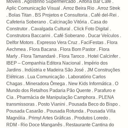
Móveis . Agostinho Supermercado . Alforia Bar Café .
Aplic Comunicação Visual . Arroz Beira Rio . Arroz Strek
. Bolas Titan . BS Projetos e Consultoria . Café del-Rei .
Cafeteria Soberano . Calcinação Vitória . Casa do
Construtor . Cavalgada Cultural . Click Foto Digital .
Construtora Baccarini . Café Soberano . Ducar Veículos .
Delfor Motors . Expresso Vera Cruz . FaciFestas . Flora
Aechmea . Flora Bacana . Flora Bom Pastor . Flora
Marly . Flora Tamandaré . Flora Taroco . Hotel Calcinfer .
IBEP – Companhia Editora Nacional . Império dos
Jardins . Indústria e Madeira São José . JM Construções
Elétricas . Lua Comunicação . Laboratório Carlos
Chagas . Mineradora Ômega . New Kids Informática . O
Mundo dos Retalhos Padaria Pão Quente . Parafuro e
Cia . Pharmácia de Manipulação Camphora . PLENA
transmissoras . Posto Vianini . Pousada Beco do Bispo .
Pousada Casarão . Pousada Rotunda . Pousada Villa
Magnólia . Primyl Artes Gráficas . Produtos Loredo .
RDM - Rio Doce Manganês . Restaurante Cantina do