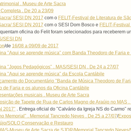
trimonial . Museu de Arte Sacra
o Completa . De 20 a 23/09
 Sacra/ SESI DN 2017
com o
FELIT-Festival de Literatura de Sã
 Sacra/ SESI DN 2017
com o SESI Dom Bosco e
FELIT-Festival 
requentam oficina do Felit foram selecionados para receberem u
AS/SESI DN
on
/de
16/08 a 09/09 de 2017
cina "Aqui se aprende música" com Banda Theodoro de Faria e
cina "Jogos Pedagógicos" . MAS/SESI DN . De 24 a 27/07
cina "Aqui se aprende música" da Escola Cantábile
çamento do Documentário "Banda de Música Theodoro de Faria
de Faria e os alunos da Oficina Cantábile
esentações musicais . Museu de Arte Sacra
osição de Tapete de Rua de Carlos Magno de Araújo no MAS .
N 2017"
. Entrega oficial do "Calvário da Igreja NS do Carmo" r
no Memorial" . Memorial Tancredo Neves . De 25 a 27/07
/
Expos
aújo/SOLO Conservação e Restauro
ia MAS-Museu de Arte Sacra de SJDR/Memorial Tancredo Neves