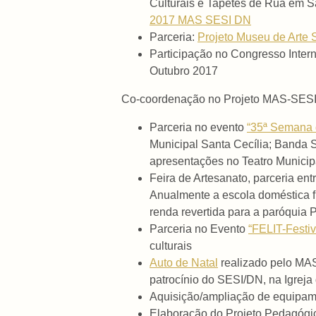
Culturais e Tapetes de Rua em Sã
2017 MAS SESI DN
Parceria:
Projeto Museu de Arte
Participação no Congresso Inter
Outubro 2017
Co-coordenação no Projeto MAS-SESI
Parceria no evento
“35ª Semana 
Municipal Santa Cecília; Banda 
apresentações no Teatro Municip
Feira de Artesanato, parceria en
Anualmente a escola doméstica f
renda revertida para a paróquia 
Parceria no Evento
“FELIT-Festiv
culturais
Auto de Natal
realizado pelo MA
patrocínio do SESI/DN, na Igrej
Aquisição/ampliação de equipam
Elaboração do Projeto Pedagógic