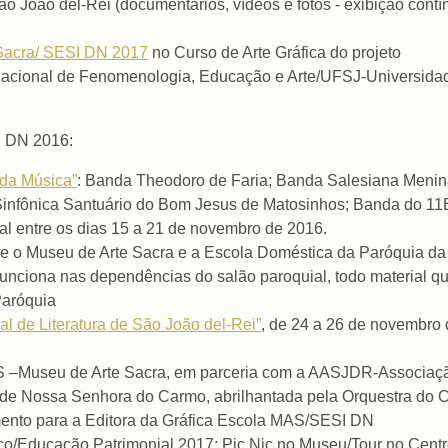
o João del-Rei (documentários, vídeos e fotos - exibição cont
 Sacra/ SESI DN 2017
no Curso de Arte Gráfica do projeto
nacional de Fenomenologia, Educação e Arte/UFSJ-Universidad
 DN 2016:
da Música”
: Banda Theodoro de Faria; Banda Salesiana Meni
Sinfônica Santuário do Bom Jesus de Matosinhos; Banda do 11B
al entre os dias 15 a 21 de novembro de 2016.
tre o Museu de Arte Sacra e a Escola Doméstica da Paróquia da C
unciona nas dependências do salão paroquial, todo material qu
Paróquia
al de Literatura de São João del-Rei”
, de 24 a 26 de novembro 
S –Museu de Arte Sacra, em parceria com a AASJDR-Associaçã
a de Nossa Senhora do Carmo, abrilhantada pela Orquestra do 
ento para a Editora da Gráfica Escola MAS/SESI DN
o/Educação Patrimonial 2017: Pic Nic no Museu/Tour no Centr