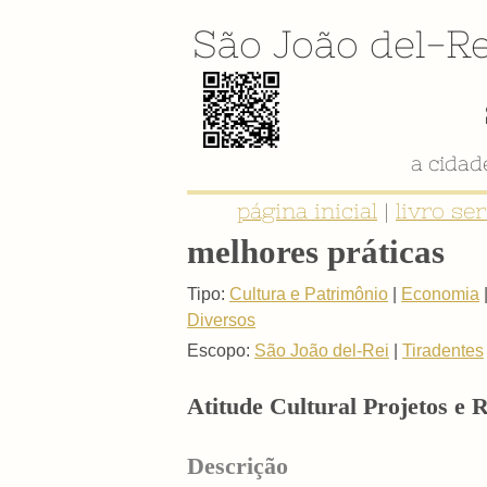
São João del-Re
a cida
página inicial
|
livro se
melhores práticas
Tipo:
Cultura e Patrimônio
|
Economia
Diversos
Escopo:
São João del-Rei
|
Tiradentes
Atitude Cultural Projetos e
Descrição