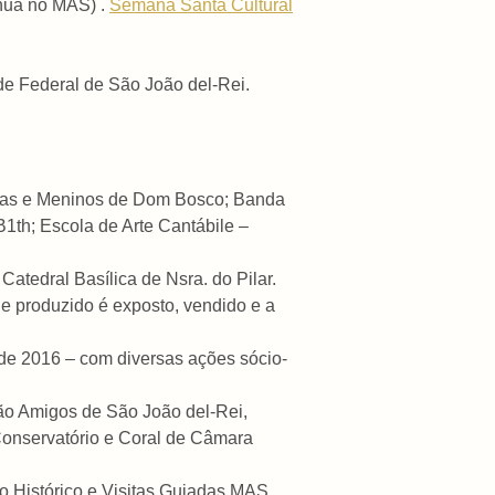
ínua no MAS) .
Semana Santa Cultural
e Federal de São João del-Rei.
nas e Meninos de Dom Bosco; Banda
1th; Escola de Arte Cantábile –
atedral Basílica de Nsra. do Pilar.
e produzido é exposto, vendido e a
de 2016 – com diversas ações sócio-
o Amigos de São João del-Rei,
Conservatório e Coral de Câmara
o Histórico e Visitas Guiadas MAS