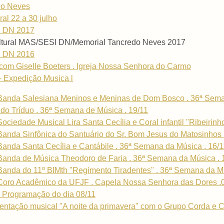
do Neves
al 22 a 30 julho
I DN 2017
ultural MAS/SESI DN/Memorial Tancredo Neves 2017
I DN 2016
com Giselle Boeters . Igreja Nossa Senhora do Carmo
- Expedição Musica l
Banda Salesiana Meninos e Meninas de Dom Bosco . 36ª Sema
do Tríduo . 36ª Semana de Música . 19/11
ciedade Musical Lira Santa Cecília e Coral infantil "Ribeirinh
anda Sinfônica do Santuário do Sr. Bom Jesus do Matosinhos 
anda Santa Cecília e Cantábile . 36ª Semana da Música . 16/1
Banda de Música Theodoro de Faria . 36ª Semana da Música . 
anda do 11º BIMth "Regimento Tiradentes" . 36ª Semana da Mú
Coro Acadêmico da UFJF . Capela Nossa Senhora das Dores .
 Programação do dia 08/11
entação musical "A noite da primavera" com o Grupo Corda e C