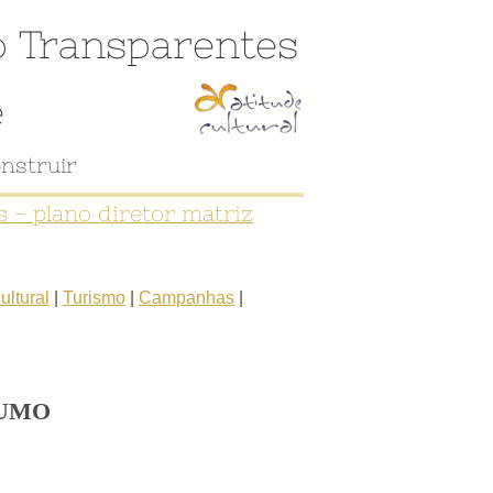
o
Transparentes
e
nstruir
 - plano diretor matriz
ltural
|
Turismo
|
Campanhas
|
ESUMO