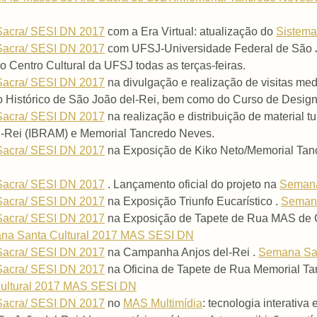
 Sacra/ SESI DN 2017
com a Era Virtual: atualização do
Sistema
 Sacra/ SESI DN 2017
com UFSJ-Universidade Federal de São Jo
o Centro Cultural da UFSJ todas as terças-feiras.
 Sacra/ SESI DN 2017
na divulgação e realização de visitas me
ro Histórico de São João del-Rei, bem como do Curso de Desig
 Sacra/ SESI DN 2017
na realização e distribuição de material t
-Rei (IBRAM) e Memorial Tancredo Neves.
 Sacra/ SESI DN 2017
na Exposição de Kiko Neto/Memorial Tan
 Sacra/ SESI DN 2017
. Lançamento oficial do projeto na
Semana
 Sacra/ SESI DN 2017
na Exposição Triunfo Eucarístico .
Semana
 Sacra/ SESI DN 2017
na Exposição de Tapete de Rua MAS de 
na Santa Cultural 2017 MAS SESI DN
 Sacra/ SESI DN 2017
na Campanha Anjos del-Rei .
Semana San
 Sacra/ SESI DN 2017
na Oficina de Tapete de Rua Memorial Ta
ultural 2017 MAS SESI DN
 Sacra/ SESI DN 2017
no
MAS Multimídia
: tecnologia interativ