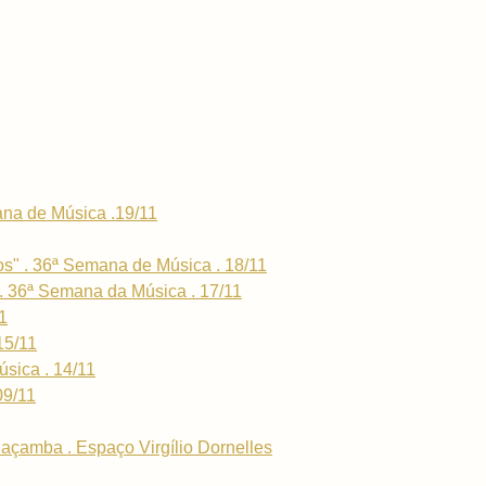
na de Música .19/11
os" . 36ª Semana de Música . 18/11
. 36ª Semana da Música . 17/11
1
15/11
sica . 14/11
09/11
açamba . Espaço Virgílio Dornelles