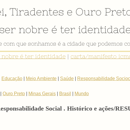
i
,
Tiradentes
e
Ouro Pret
ser nobre é ter identidad
de com que sonhamos é a cidade que podemos co
r nobre é ter identidade
|
carta/manifesto icms
|
Educação
|
Meio Ambiente
|
Saúde
|
Responsabilidade Sociocu
|
Ouro Preto
|
Minas Gerais
|
Brasil
|
Mundo
 Responsabilidade Social . Histórico e ações/R