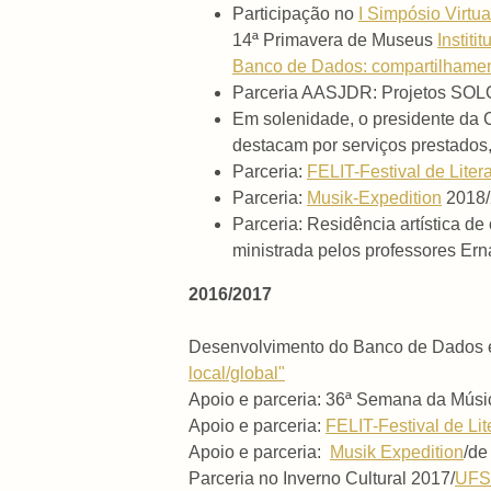
Participação no
I Simpósio Virtu
14ª Primavera de Museus
Instit
Banco de Dados: compartilhament
Parceria AASJDR: Projetos SO
Em solenidade, o presidente da
destacam por serviços prestados,
Parceria:
FELIT-Festival de Liter
Parceria:
Musik-Expedition
2018/
Parceria: Residência artística de
ministrada pelos professores Ern
2016/2017
Desenvolvimento do Banco de Dados
local/global"
Apoio e parceria: 36ª Semana da Músi
Apoio e parceria:
FELIT-Festival de Li
Apoio e parceria:
Musik Expedition
/d
Parceria no Inverno Cultural 2017/
UFSJ