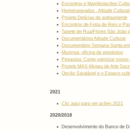
Encontros e Manifestações Cultur
Homenageados . Atitude Cultural
Projeto Delícias de antigamente
Encontros de Folia de Reis e Pas
Tapete de Rua/Flores São João d
Documentários Atitude Cultural
Documentário Semana Santa em S
Muxinga, oficina de presépios
Pesquisa: Como valorizar nosso p
Projeto MAS-Museu de Arte Sacra:
Opção Saudável e o Espaço cult
2021
Clic aqui para ver ações 2021
2020/2018
Desenvolvimento do Banco de Da