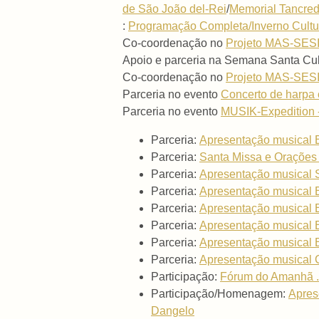
de São João del-Rei
/
Memorial Tancre
:
Programação Completa/Inverno Cultur
Co-coordenação no
Projeto MAS-SES
Apoio e parceria na Semana Santa C
Co-coordenação no
Projeto MAS-SES
Parceria no evento
Concerto de harpa 
Parceria no evento
MUSIK-Expedition 
Parceria:
Apresentação musical 
Parceria:
Santa Missa e Orações 
Parceria:
Apresentação musical So
Parceria:
Apresentação musical B
Parceria:
Apresentação musical B
Parceria:
Apresentação musical 
Parceria:
Apresentação musical B
Parceria:
Apresentação musical 
Participação:
Fórum do Amanhã .
Participação/Homenagem:
Apres
Dangelo