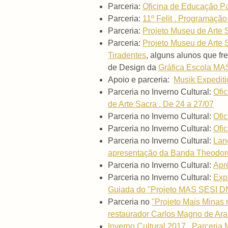
Parceria:
Oficina de Educação Pa
Parceria:
11º Felit . Programaçã
Parceria:
Projeto Museu de Arte
Parceria:
Projeto Museu de Arte
Tiradentes
, alguns alunos que f
de Design da
Gráfica Escola M
Apoio e parceria:
Musik Expediti
Parceria no Inverno Cultural:
Ofi
de Arte Sacra . De 24 a 27/07
Parceria no Inverno Cultural:
Ofi
Parceria no Inverno Cultural:
Ofi
Parceria no Inverno Cultural:
Lan
apresentação da Banda Theodoro 
Parceria no Inverno Cultural:
Apr
Parceria no Inverno Cultural:
Exp
Guiada do "Projeto MAS SESI D
Parceria no
"Projeto Mais Minas 
restaurador Carlos Magno de Ar
Inverno Cultural 2017 . Parcer