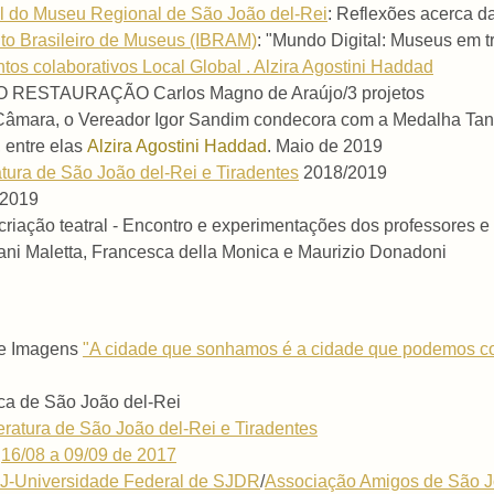
al do
Museu Regional de São João del-Rei
: Reflexões acerca da
ituto Brasileiro de Museus (IBRAM)
: "Mundo Digital: Museus em 
os colaborativos Local Global . Alzira Agostini Haddad
LO RESTAURAÇÃO Carlos Magno de Araújo/3 projetos
 Câmara, o Vereador Igor Sandim condecora com a Medalha Ta
 entre elas
Alzira Agostini Haddad
. Maio de 2019
atura de São João del-Rei e Tiradentes
2018/2019
2019
 criação teatral - Encontro e experimentações dos professores e 
ani Maletta, Francesca della Monica e Maurizio Donadoni
 e Imagens
"A cidade que sonhamos é a cidade que podemos co
ca de São João del-Rei
teratura de São João del-Rei e Tiradentes
e
16/08 a 09/09 de 2017
-Universidade Federal de SJDR
/
Associação Amigos de São J