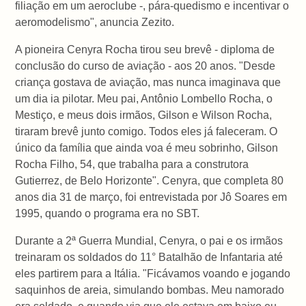
filiação em um aeroclube -, pára-quedismo e incentivar o
aeromodelismo", anuncia Zezito.
A pioneira Cenyra Rocha tirou seu brevê - diploma de
conclusão do curso de aviação - aos 20 anos. "Desde
criança gostava de aviação, mas nunca imaginava que
um dia ia pilotar. Meu pai, Antônio Lombello Rocha, o
Mestiço, e meus dois irmãos, Gilson e Wilson Rocha,
tiraram brevê junto comigo. Todos eles já faleceram. O
único da família que ainda voa é meu sobrinho, Gilson
Rocha Filho, 54, que trabalha para a construtora
Gutierrez, de Belo Horizonte". Cenyra, que completa 80
anos dia 31 de março, foi entrevistada por Jô Soares em
1995, quando o programa era no SBT.
Durante a 2ª Guerra Mundial, Cenyra, o pai e os irmãos
treinaram os soldados do 11° Batalhão de Infantaria até
eles partirem para a Itália. "Ficávamos voando e jogando
saquinhos de areia, simulando bombas. Meu namorado