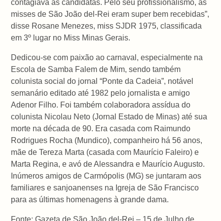
contagiava as candidatas. Pelo seu profissionalismo, as
misses de São João del-Rei eram super bem recebidas”,
disse Rosane Menezes, miss SJDR 1975, classificada
em 3º lugar no Miss Minas Gerais.
Dedicou-se com paixão ao carnaval, especialmente na
Escola de Samba Falem de Mim, sendo também
colunista social do jornal “Ponte da Cadeia”, notável
semanário editado até 1982 pelo jornalista e amigo
Adenor Filho. Foi também colaboradora assídua do
colunista Nicolau Neto (Jornal Estado de Minas) até sua
morte na década de 90. Era casada com Raimundo
Rodrigues Rocha (Mundico), companheiro há 56 anos,
mãe de Tereza Marta (casada com Maurício Faleiro) e
Marta Regina, e avó de Alessandra e Maurício Augusto.
Inúmeros amigos de Carmópolis (MG) se juntaram aos
familiares e sanjoanenses na Igreja de São Francisco
para as últimas homenagens à grande dama.
Fonte: Gazeta de São João del-Rei – 15 de Julho de