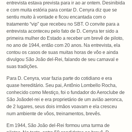
entrevista estava prevista para ir ao ar ontem. Desinibida
e com muita estória para contar D. Cenyra diz que se
sentiu muito à vontade e ficou encantada com o
tratamento “vip” que recebeu no SBT. O convite para a
entrevista aconteceu pelo fato de D. Cenyra ter sido a
primeira mulher do Estado a receber um brevê de piloto,
no ano de 1944, então com 20 anos. Na entrevista, ela
contou os casos de suas muitas horas de vôo e ainda
divulgou São João del-Rei, falando de seu carnaval e
suas tradições.
Para D. Cenyra, voar fazia parte do cotidiano e era
quase hereditário. Seu pai, Antônio Lombello Rocha,
conhecido como Mestiço, foi o fundador do Aeroclube de
São Joãodel-rei e era proprietário de um avião aeronca,
de 2 lugares, seus dois irmãos voavam e ela cresceu
num ambiente de vôos, treinamentos, brevês.
Em 1944, São João del-Rei formou uma turma de