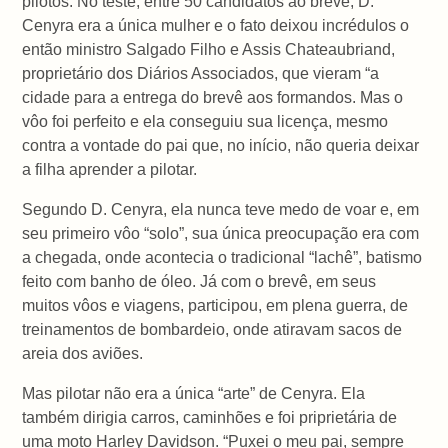
pilotos. No teste, entre 50 candidatos ao brevê, D.
Cenyra era a única mulher e o fato deixou incrédulos o
então ministro Salgado Filho e Assis Chateaubriand,
proprietário dos Diários Associados, que vieram “a
cidade para a entrega do brevê aos formandos. Mas o
vôo foi perfeito e ela conseguiu sua licença, mesmo
contra a vontade do pai que, no início, não queria deixar
a filha aprender a pilotar.
Segundo D. Cenyra, ela nunca teve medo de voar e, em
seu primeiro vôo “solo”, sua única preocupação era com
a chegada, onde acontecia o tradicional “lachê”, batismo
feito com banho de óleo. Já com o brevê, em seus
muitos vôos e viagens, participou, em plena guerra, de
treinamentos de bombardeio, onde atiravam sacos de
areia dos aviões.
Mas pilotar não era a única “arte” de Cenyra. Ela
também dirigia carros, caminhões e foi priprietária de
uma moto Harley Davidson. “Puxei o meu pai, sempre