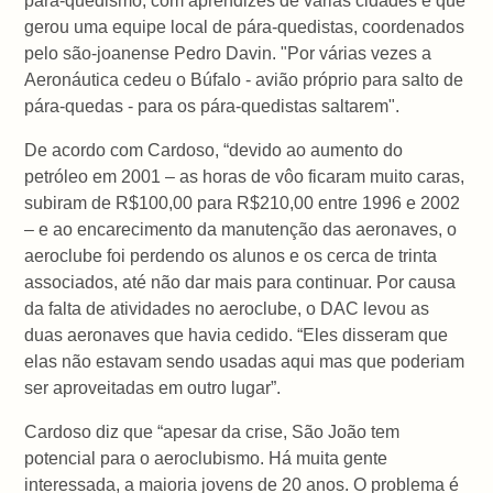
pára-quedismo, com aprendizes de várias cidades e que
gerou uma equipe local de pára-quedistas, coordenados
pelo são-joanense Pedro Davin. "Por várias vezes a
Aeronáutica cedeu o Búfalo - avião próprio para salto de
pára-quedas - para os pára-quedistas saltarem".
De acordo com Cardoso, “devido ao aumento do
petróleo em 2001 – as horas de vôo ficaram muito caras,
subiram de R$100,00 para R$210,00 entre 1996 e 2002
– e ao encarecimento da manutenção das aeronaves, o
aeroclube foi perdendo os alunos e os cerca de trinta
associados, até não dar mais para continuar. Por causa
da falta de atividades no aeroclube, o DAC levou as
duas aeronaves que havia cedido. “Eles disseram que
elas não estavam sendo usadas aqui mas que poderiam
ser aproveitadas em outro lugar”.
Cardoso diz que “apesar da crise, São João tem
potencial para o aeroclubismo. Há muita gente
interessada, a maioria jovens de 20 anos. O problema é