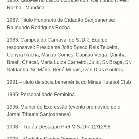
1950: casa-se no dia 31/03/1950 com Raimundo Rivetti
Rocha - Mundico
1967: Título Honorário de Cidadão Sanjoanense:
Raimundo Rodrigues Rocha
1983: Campeã do Carnaval de SJDR. Equipe
responsável: Presidente João Bosco Reis Teixeira,
Cenyra Rocha, Márcio Gomes, Capitão Veiga, Quinha
Brasil, Chacal, Maria Luiza Carneiro, Júlio, Sr. Braga, Sr.
Saldanha, Sr. Mário, Bené Morais, Ivan Dias e outros.
1991 – título de sócia benemérita do Minas Futebol Club
1995: Personalidade Feminina
1996: Mulher de Expressão (evento promovido pelo
Jornal Tribuna Sanjoanense)
1998 – Troféu Destaque Pref M SJDR 12/12/98