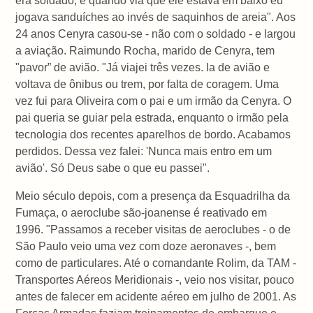
era soldado, e quando via que ele estava em baixo eu
jogava sanduíches ao invés de saquinhos de areia". Aos
24 anos Cenyra casou-se - não com o soldado - e largou
a aviação. Raimundo Rocha, marido de Cenyra, tem
"pavor” de avião. "Já viajei três vezes. Ia de avião e
voltava de ônibus ou trem, por falta de coragem. Uma
vez fui para Oliveira com o pai e um irmão da Cenyra. O
pai queria se guiar pela estrada, enquanto o irmão pela
tecnologia dos recentes aparelhos de bordo. Acabamos
perdidos. Dessa vez falei: 'Nunca mais entro em um
avião'. Só Deus sabe o que eu passei".
Meio século depois, com a presença da Esquadrilha da
Fumaça, o aeroclube são-joanense é reativado em
1996. "Passamos a receber visitas de aeroclubes - o de
São Paulo veio uma vez com doze aeronaves -, bem
como de particulares. Até o comandante Rolim, da TAM -
Transportes Aéreos Meridionais -, veio nos visitar, pouco
antes de falecer em acidente aéreo em julho de 2001. As