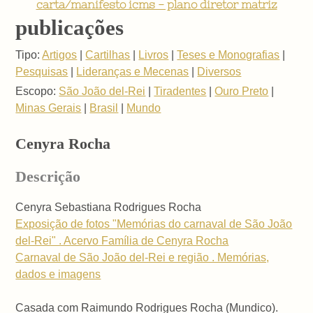
carta/manifesto icms - plano diretor matriz
publicações
Tipo:
Artigos
|
Cartilhas
|
Livros
|
Teses e Monografias
|
Pesquisas
|
Lideranças e Mecenas
|
Diversos
Escopo:
São João del-Rei
|
Tiradentes
|
Ouro Preto
|
Minas Gerais
|
Brasil
|
Mundo
Cenyra Rocha
Descrição
Cenyra Sebastiana Rodrigues Rocha
Exposição de fotos "Memórias do carnaval de São João
del-Rei" . Acervo Família de Cenyra Rocha
Carnaval de São João del-Rei e região . Memórias,
dados e imagens
Casada com Raimundo Rodrigues Rocha (Mundico).