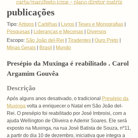
carta/manifesto icms - plano diretor matriz
publicações
Tipo:
Artigos
|
Cartilhas
|
Livros
|
Teses e Monografias
|
Pesquisas
|
Lideranças e Mecenas
|
Diversos
Escopo:
São João del-Rei
|
Tiradentes
|
Ouro Preto
|
Minas Gerais
|
Brasil
|
Mundo
Presépio da Muxinga é reabilitado . Carol
Argamim Gouvêa
Descrição
Após alguns anos desativado, o tradicional
Presépio da
Muxinga
volta a enriquecer o Natal em São João del-
Rei. O presépio foi reabilitado por José Imbroisi, com a
ajuda Wellington de Oliveira e Ademir Soares. Ele será
exposto na Muxinga, na rua José Batista de Souza, nº11,
a partir do dia 10 de dezembro, iniciativa que integra a