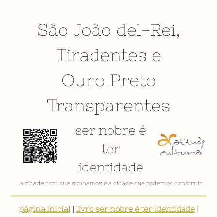
São João del-Rei
,
Tiradentes
e
Ouro Preto
Transparentes
ser nobre é
ter
identidade
a cidade com que sonhamos é a cidade que podemos construir
página inicial
|
livro ser nobre é ter identidade
|