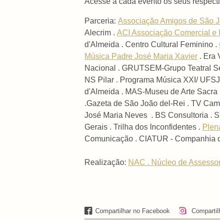
Acesse a cada evento os seus respect
Parceria:
Associação Amigos de São J
Alecrim .
ACI Associação Comercial e 
d'Almeida . Centro Cultural Feminino .
Música Padre José Maria Xavier
. Era 
Nacional . GRUTSEM-Grupo Teatral Sen
NS Pilar . Programa Música XXI/ UFSJ-
d'Almeida . MAS-Museu de Arte Sacra .
.Gazeta de São João del-Rei . TV Cam
José Maria Neves . BS Consultoria . Su
Gerais . Trilha dos Inconfidentes .
Plen
Comunicação .
CIATUR - Companhia d
Realização:
NAC . Núcleo de Assessor
Compartilhar no Facebook
Compartil