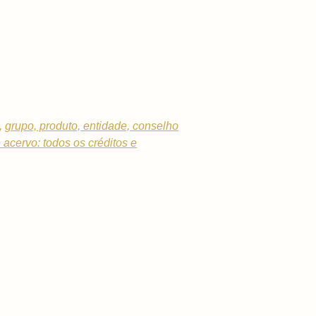
,
grupo, produto, entidade, conselho
e acervo: todos os créditos e