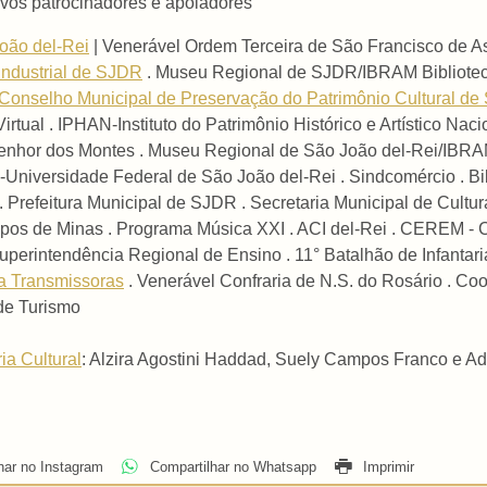
ivos patrocinadores e apoiadores
oão del-Rei
| Venerável Ordem Terceira de São Francisco de As
Industrial de SJDR
. Museu Regional de SJDR/IBRAM Bibliotec
Conselho Municipal de Preservação do Patrimônio Cultural d
Virtual . IPHAN-Instituto do Patrimônio Histórico e Artístico Na
hor dos Montes . Museu Regional de São João del-Rei/IBRAM 
Universidade Federal de São João del-Rei . Sindcomércio . Bi
 Prefeitura Municipal de SJDR . Secretaria Municipal de Cultur
pos de Minas . Programa Música XXI . ACI del-Rei . CEREM - 
perintendência Regional de Ensino . 11° Batalhão de Infantaria
a Transmissoras
. Venerável Confraria de N.S. do Rosário . C
e Turismo
ia Cultural
: Alzira Agostini Haddad, Suely Campos Franco e A
har no Instagram
Compartilhar no Whatsapp
Imprimir