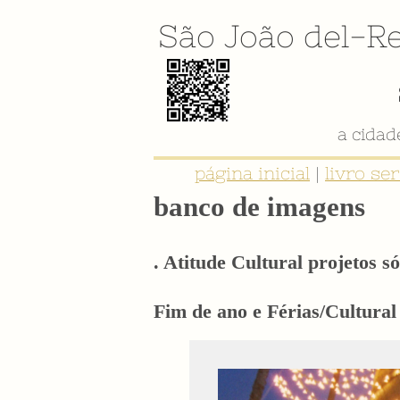
São João del-Re
a cida
página inicial
|
livro se
banco de imagens
. Atitude Cultural projetos só
Fim de ano e Férias/Cultural