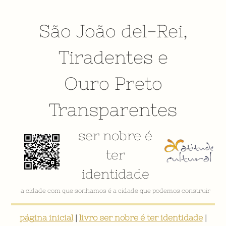
São João del-Rei
,
Tiradentes
e
Ouro Preto
Transparentes
ser nobre é
ter
identidade
a cidade com que sonhamos é a cidade que podemos construir
página inicial
|
livro ser nobre é ter identidade
|