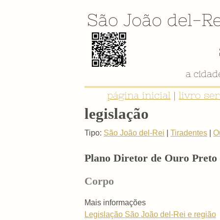
São João del-Re
a cida
página inicial
|
livro se
legislação
Tipo:
São João del-Rei
|
Tiradentes
|
O
Plano Diretor de Ouro Preto
Corpo
Mais informações
Legislação São João del-Rei e região