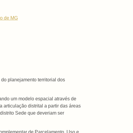
do de MG
do planejamento territorial dos
zando um modelo espacial através de
ticulação distrital a partir das áreas
distrito Sede que deveriam ser
i Complementar de Parcelamento, Uso e