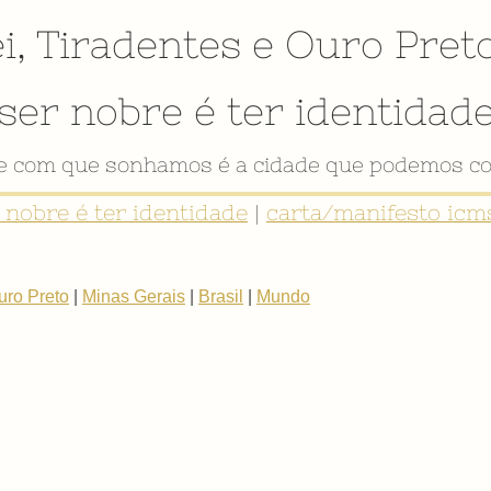
i
,
Tiradentes
e
Ouro Pret
ser nobre é ter identidad
de com que sonhamos é a cidade que podemos co
r nobre é ter identidade
|
carta/manifesto icms
uro Preto
|
Minas Gerais
|
Brasil
|
Mundo