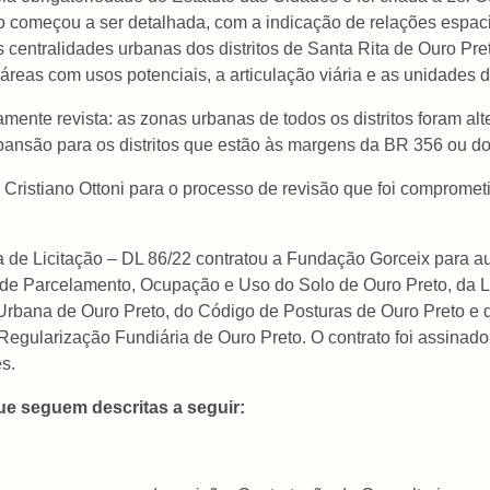
ório começou a ser detalhada, com a indicação de relações espa
s centralidades urbanas dos distritos de Santa Rita de Ouro Pr
áreas com usos potenciais, a articulação viária e as unidades 
amente revista: as zonas urbanas de todos os distritos foram al
pansão para os distritos que estão às margens da BR 356 ou do
ristiano Ottoni para o processo de revisão que foi comprome
e Licitação – DL 86/22 contratou a Fundação Gorceix para auxi
i de Parcelamento, Ocupação e Uso do Solo de Ouro Preto, da L
 Urbana de Ouro Preto, do Código de Posturas de Ouro Preto e
Regularização Fundiária de Ouro Preto. O contrato foi assinado
s.
ue seguem descritas a seguir: