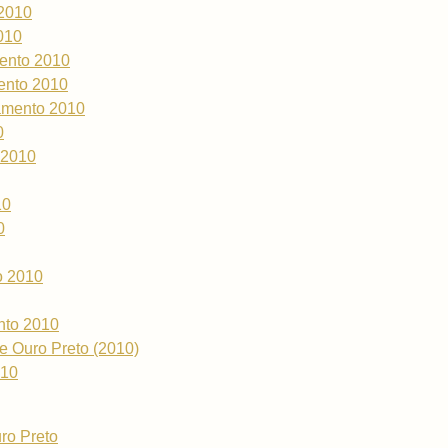
 2010
010
mento 2010
ento 2010
eamento 2010
0
 2010
10
0
o 2010
nto 2010
e Ouro Preto (2010)
010
uro Preto