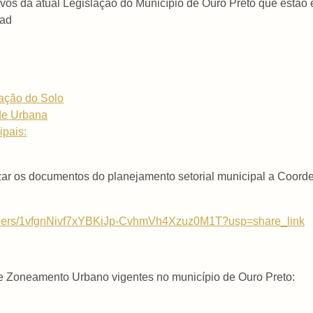
ivos da atual Legislação do Município de Ouro Preto que estão
oad
ação do Solo
ade Urbana
ipais:
ar os documentos do planejamento setorial municipal a Coord
/folders/1vfgnNivf7xYBKiJp-CvhmVh4Xzuz0M1T?usp=share_link
e Zoneamento Urbano vigentes no município de Ouro Preto: