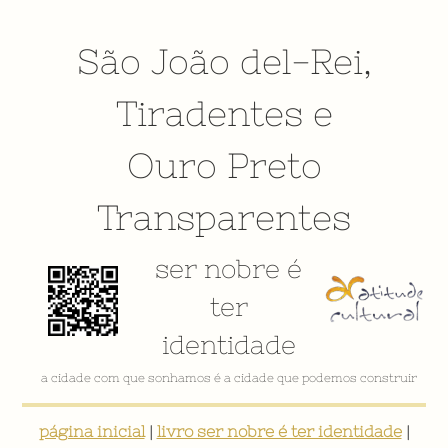
São João del-Rei
,
Tiradentes
e
Ouro Preto
Transparentes
ser nobre é
ter
identidade
a cidade com que sonhamos é a cidade que podemos construir
página inicial
|
livro ser nobre é ter identidade
|