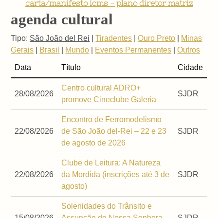
carta/manifesto icms - plano diretor matriz
agenda cultural
Tipo:
São João del Rei
|
Tiradentes
|
Ouro Preto
|
Minas
Gerais
|
Brasil
|
Mundo
|
Eventos Permanentes
|
Outros
Data
Título
Cidade
Centro cultural ADRO+
28/08/2026
SJDR
promove Cineclube Galeria
Encontro de Ferromodelismo
22/08/2026
de São João del-Rei – 22 e 23
SJDR
de agosto de 2026
Clube de Leitura: A Natureza
22/08/2026
da Mordida (inscrições até 3 de
SJDR
agosto)
Solenidades do Trânsito e
15/08/2026
Assunção de Nossa Senhora –
SJDR