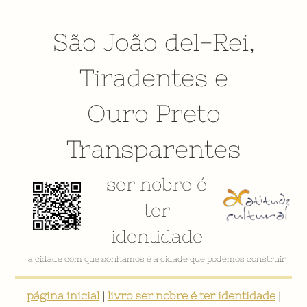
São João del-Rei
,
Tiradentes
e
Ouro Preto
Transparentes
ser nobre é
ter
identidade
a cidade com que sonhamos é a cidade que podemos construir
página inicial
|
livro ser nobre é ter identidade
|