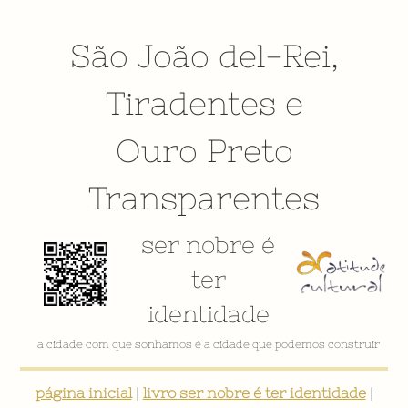
São João del-Rei
,
Tiradentes
e
Ouro Preto
Transparentes
ser nobre é
ter
identidade
a cidade com que sonhamos é a cidade que podemos construir
página inicial
|
livro ser nobre é ter identidade
|