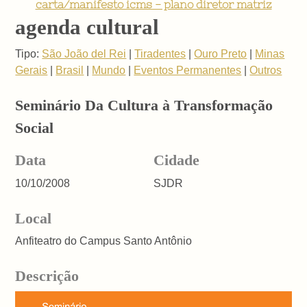
carta/manifesto icms - plano diretor matriz
agenda cultural
Tipo:
São João del Rei
|
Tiradentes
|
Ouro Preto
|
Minas
Gerais
|
Brasil
|
Mundo
|
Eventos Permanentes
|
Outros
Seminário Da Cultura à Transformação
Social
Data
Cidade
10/10/2008
SJDR
Local
Anfiteatro do Campus Santo Antônio
Descrição