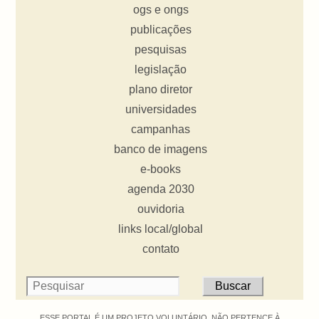
ogs e ongs
publicações
pesquisas
legislação
plano diretor
universidades
campanhas
banco de imagens
e-books
agenda 2030
ouvidoria
links local/global
contato
ESSE PORTAL É UM PROJETO VOLUNTÁRIO. NÃO PERTENCE À