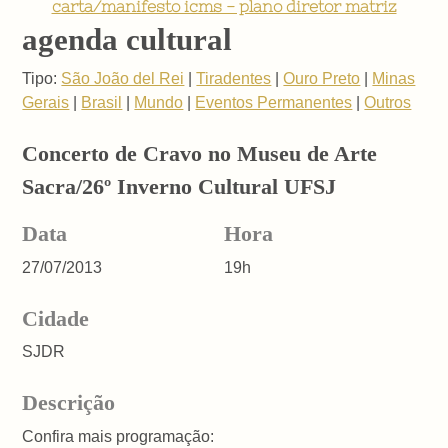
carta/manifesto icms - plano diretor matriz
agenda cultural
Tipo:
São João del Rei
|
Tiradentes
|
Ouro Preto
|
Minas
Gerais
|
Brasil
|
Mundo
|
Eventos Permanentes
|
Outros
Concerto de Cravo no Museu de Arte
Sacra/26º Inverno Cultural UFSJ
Data
Hora
27/07/2013
19h
Cidade
SJDR
Descrição
Confira mais programação: