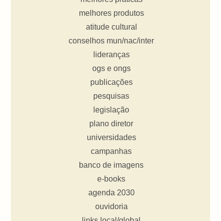
melhores produtos
atitude cultural
conselhos mun/nac/inter
lideranças
ogs e ongs
publicações
pesquisas
legislação
plano diretor
universidades
campanhas
banco de imagens
e-books
agenda 2030
ouvidoria
links local/global