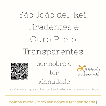
São João del-Rei
,
Tiradentes
e
Ouro Preto
Transparentes
ser nobre é
ter
identidade
a cidade com que sonhamos é a cidade que podemos construir
página inicial
|
livro ser nobre é ter identidade
|