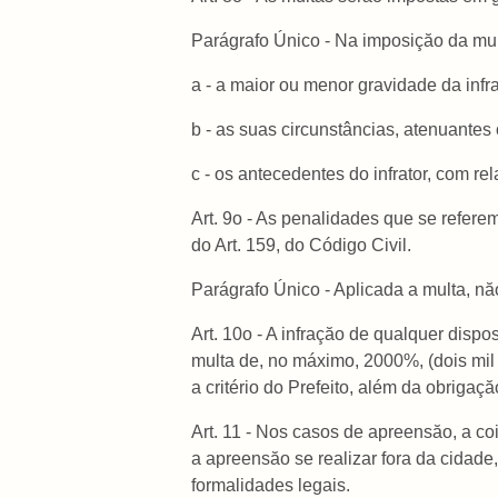
Parágrafo Único - Na imposiçăo da mult
a - a maior ou menor gravidade da infr
b - as suas circunstâncias, atenuantes
c - os antecedentes do infrator, com r
Art. 9o - As penalidades que se refere
do Art. 159, do Código Civil.
Parágrafo Único - Aplicada a multa, nă
Art. 10o - A infraçăo de qualquer dis
multa de, no máximo, 2000%, (dois mil
a critério do Prefeito, além da obrigaç
Art. 11 - Nos casos de apreensăo, a co
a apreensăo se realizar fora da cidade
formalidades legais.