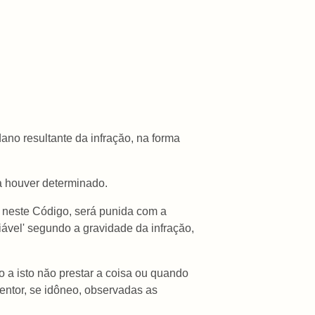
dano resultante da infraçăo, na forma
 a houver determinado.
a neste Código, será punida com a
ável' segundo a gravidade da infraçăo,
o a isto năo prestar a coisa ou quando
tentor, se idôneo, observadas as