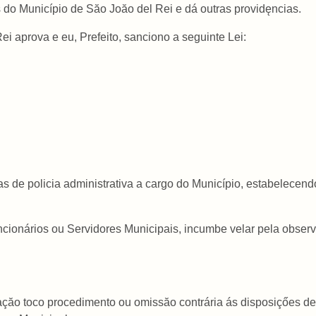
do Município de Săo Joăo del Rei e dá outras providęncias.
i aprova e eu, Prefeito, sanciono a seguinte Lei:
s de policia administrativa a cargo do Município, estabelecend
 funcionários ou Servidores Municipais, incumbe velar pela obser
fraçăo toco procedimento ou omissăo contrária ás disposiçőes d