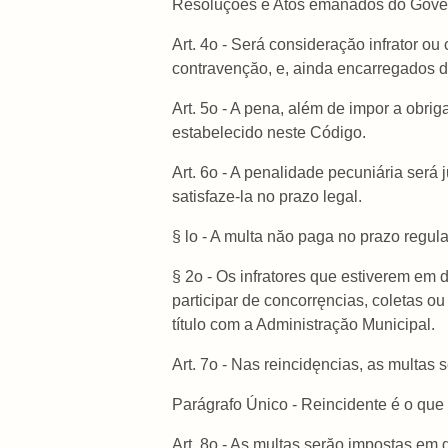
Resoluçőes e Atos emanados do Gover
Art. 4o - Será consideraçăo infrator ou
contravençăo, e, ainda encarregados d
Art. 5o - A pena, além de impor a obri
estabelecido neste Código.
Art. 6o - A penalidade pecuniária será 
satisfaze-la no prazo legal.
§ lo - A multa năo paga no prazo regula
§ 2o - Os infratores que estiverem em 
participar de concorręncias, coletas o
título com a Administraçăo Municipal.
Art. 7o - Nas reincidęncias, as multas
Parágrafo Único - Reincidente é o que v
Art. 8o - As multas serăo impostas em