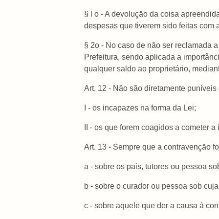
§ l o - A devoluçăo da coisa apreendid
despesas que tiverem sido feitas com a
§ 2o - No caso de năo ser reclamada a 
Prefeitura, sendo aplicada a importânc
qualquer saldo ao proprietário, media
Art. 12 - Năo săo diretamente puníveis
I - os incapazes na forma da Lei;
II - os que forem coagidos a cometer a 
Art. 13 - Sempre que a contravençăo for
a - sobre os pais, tutores ou pessoa sob
b - sobre o curador ou pessoa sob cuja 
c - sobre aquele que der a causa á con