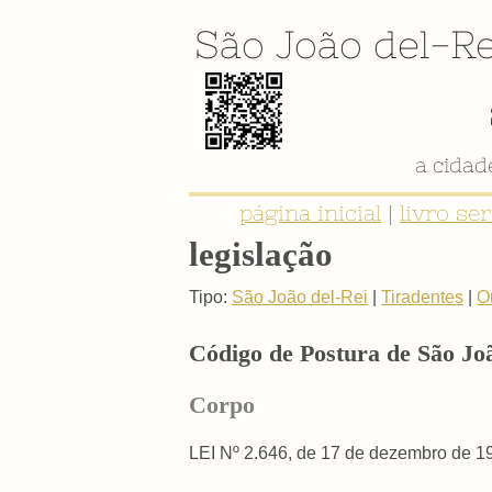
São João del-Re
a cida
página inicial
|
livro se
legislação
Tipo:
São João del-Rei
|
Tiradentes
|
O
Código de Postura de São Joã
Corpo
LEI Nº 2.646, de 17 de dezembro de 1