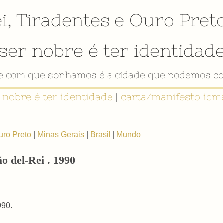
i
,
Tiradentes
e
Ouro Pret
ser nobre é ter identidad
de com que sonhamos é a cidade que podemos co
r nobre é ter identidade
|
carta/manifesto icms
uro Preto
|
Minas Gerais
|
Brasil
|
Mundo
o del-Rei . 1990
990.