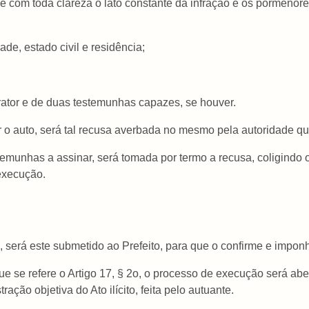
se com toda clareza o lato constante da infração e os pormeno
dade, estado civil e residência;
frator e de duas testemunhas capazes, se houver.
ar o auto, será tal recusa averbada no mesmo pela autoridade que
temunhas a assinar, será tomada por termo a recusa, coligindo 
 execução.
o, será este submetido ao Prefeito, para que o confirme e impon
ue se refere o Artigo 17, § 2o, o processo de execução será abe
ação objetiva do Ato ilícito, feita pelo autuante.