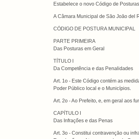
Estabelece o novo Código de Posturas 
A Câmara Municipal de Săo Joăo del Re
CÓDIGO DE POSTURA MUNICIPAL
PARTE PRIMEIRA
Das Posturas em Geral
TÍTULO I
Da Competência e das Penalidades
Art. 1o - Este Código contém as medida
Poder Público local e o Municípios.
Art. 2o - Ao Prefeito, e, em geral aos
CAPÍTULO I
Das Infraçőes e das Penas
Art. 3o - Constitui contravençăo ou in