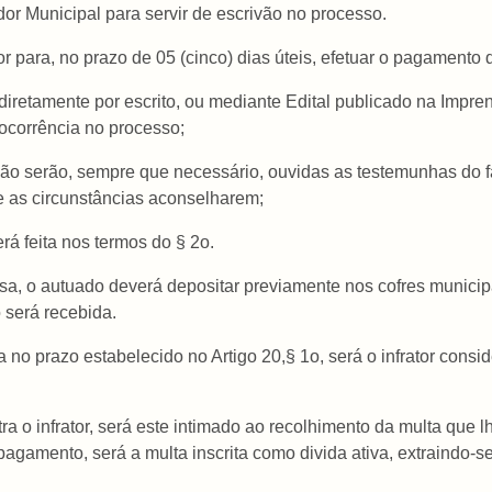
dor Municipal para servir de escrivão no processo.
ator para, no prazo de 05 (cinco) dias úteis, efetuar o pagamento
ta diretamente por escrito, ou mediante Edital publicado na Impre
ocorrência no processo;
ão serão, sempre que necessário, ouvidas as testemunhas do fat
e as circunstâncias aconselharem;
rá feita nos termos do § 2o.
esa, o autuado deverá depositar previamente nos cofres municip
 será recebida.
 no prazo estabelecido no Artigo 20,§ 1o, será o infrator consi
ra o infrator, será este intimado ao recolhimento da multa que l
pagamento, será a multa inscrita como divida ativa, extraindo-s