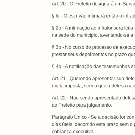
Art. 20 - O Prefeito designará um Servi
§ lo - O escrivão intimará então o infr
§ 2o - A intimação ao infrator será fei
na sede do município, aventando-se a 
§ 3o - No curso do processo de execuç
prestar seus depoimentos no prazo qu
§ 4o - A notificação das testemunhas se
Art. 21 - Querendo apresentar sua def
multa imposta, sem o que a defesa não
Art. 22 - Não sendo apresentada defesa
ao Prefeito para julgamento.
Parágrafo Único - Se a decisão for cont
dias úteis, decorrido este prazo sem o 
cobrança executiva.