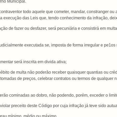
no Municipal.
 contraventor todo aquele que cometer, mandar, constranger ou a
a execuçăo das Leis que, tendo conhecimento da infraçăo, deixa
gaçăo de fazer ou desfazer, será pecuniária e consistirá em mul
judicialmente executada se, imposta de forma irregular e pe1os 
mentar será inscrita em divida ativa;
débito de multa năo poderăo receber quaisquer quantias ou créd
u tomadas de preços, celebrar contratos ou termos de qualquer 
 serăo cominadas ao dobro, năo podendo, porém, exceder o limite
iolar preceito deste Código por cuja infraçăo já teve sido autu
 grau mínimo, médio ou máximo.