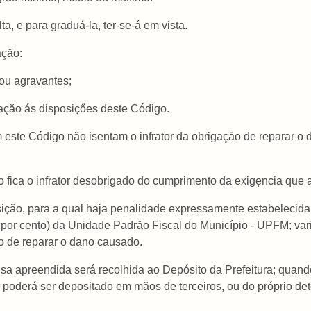
a, e para graduá-la, ter-se-á em vista.
açăo:
 ou agravantes;
elaçăo ás disposiçőes deste Código.
m este Código năo isentam o infrator da obrigaçăo de reparar o 
o fica o infrator desobrigado do cumprimento da exigęncia que
posiçăo, para a qual haja penalidade expressamente estabelecid
 por cento) da Unidade Padrăo Fiscal do Município - UPFM; vari
ăo de reparar o dano causado.
isa apreendida será recolhida ao Depósito da Prefeitura; quand
, poderá ser depositado em măos de terceiros, ou do próprio de