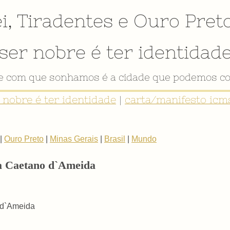
i
,
Tiradentes
e
Ouro Pret
ser nobre é ter identidad
de com que sonhamos é a cidade que podemos co
r nobre é ter identidade
|
carta/manifesto icms
|
Ouro Preto
|
Minas Gerais
|
Brasil
|
Mundo
ta Caetano d`Ameida
o d`Ameida