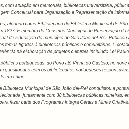
s, com atuação em memoriais, bibliotecas universitária, públic
gem Conceitual para Organização e Representação da Inform
os, atuando como Bibliotecária da Biblioteca Municipal de São 
em 1827. É membro do Conselho Municipal de Preservação do Pa
nal de Educação do município de São João del-Rei. Publicou ar
os temas ligados à bibliotecas públicas e comunitárias. É cola
iência na elaboração de projetos culturais incluindo Lei Paul
s públicas portuguesas, do Porto até Viana do Castelo, no norte
um questionário com os bibliotecários portugueses responsáveis 
do em artigo.
a Biblioteca Municipal de São João del-Rei conquistou a pont
elecionada, juntamente com 38 bibliotecas públicas mineiras, en
para fazer parte dos Programas Integra Gerais e Minas Criativa