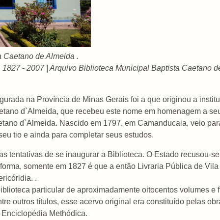
ta Caetano de Almeida .
1827 - 2007 | Arquivo Biblioteca Municipal Baptista Caetano 
augurada na Província de Minas Gerais foi a que originou a ins
aetano d`Almeida, que recebeu este nome em homenagem a seu f
 Caetano d`Almeida. Nascido em 1797, em Camanducaia, veio pa
seu tio e ainda para completar seus estudos.
as tentativas de se inaugurar a Biblioteca. O Estado recusou-se
rma, somente em 1827 é que a então Livraria Pública de Vila 
icóridia. .
blioteca particular de aproximadamente oitocentos volumes e fi
re outros títulos, esse acervo original era constituído pelas o
la Enciclopédia Methódica.