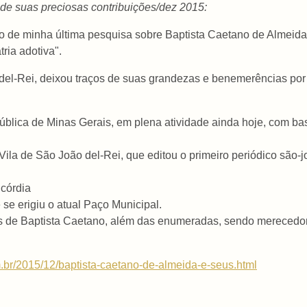
de suas preciosas contribuições/dez 2015:
ado de minha última pesquisa sobre Baptista Caetano de Alme
ria adotiva".
el-Rei, deixou traços de suas grandezas e benemerências por 
 pública de Minas Gerais, em plena atividade ainda hoje, com b
 Vila de São João del-Rei, que editou o primeiro periódico são-
icórdia
 se erigiu o atual Paço Municipal.
ias de Baptista Caetano, além das enumeradas, sendo merecedor
.br/2015/12/
baptista-caetano-de-almeida-e-
seus.html