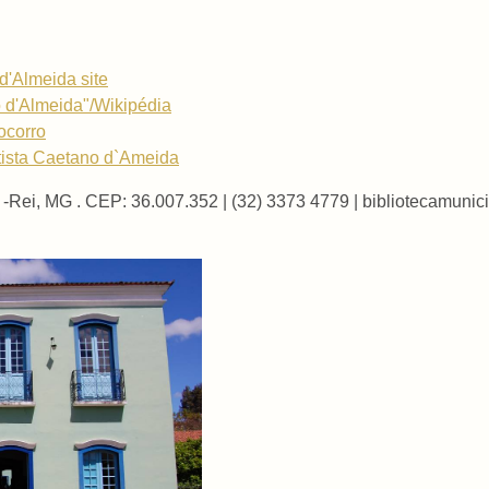
d'Almeida site
o d'Almeida"/Wikipédia
ocorro
tista Caetano d`Ameida
l -Rei, MG . CEP: 36.007.352 | (32) 3373 4779 | bibliotecamun