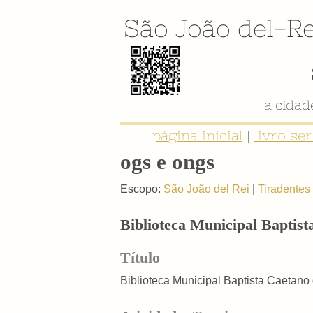
São João del-Re
a cida
página inicial
|
livro se
ogs e ongs
Escopo:
São João del Rei
|
Tiradentes
Biblioteca Municipal Baptis
Título
Biblioteca Municipal Baptista Caetan