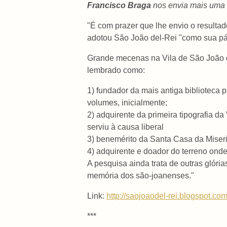
Francisco Braga
nos envia mais uma 
"É com prazer que lhe envio o result
adotou São João del-Rei "como sua pát
Grande mecenas na Vila de São João d
lembrado como:
1) fundador da mais antiga biblioteca
volumes, inicialmente;
2) adquirente da primeira tipografia da
serviu à causa liberal
3) benemérito da Santa Casa da Miser
4) adquirente e doador do terreno onde
A pesquisa ainda trata de outras glór
memória dos são-joanenses."
Link:
http://saojoaodel-rei.
blogspot.com
***