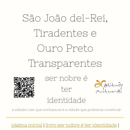
São João del-Rei
,
Tiradentes
e
Ouro Preto
Transparentes
ser nobre é
ter
identidade
a cidade com que sonhamos é a cidade que podemos construir
página inicial
|
livro ser nobre é ter identidade
|