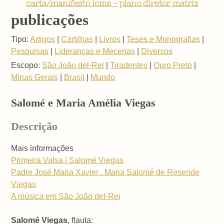
carta/manifesto icms - plano diretor matriz
publicações
Tipo:
Artigos
|
Cartilhas
|
Livros
|
Teses e Monografias
|
Pesquisas
|
Lideranças e Mecenas
|
Diversos
Escopo:
São João del-Rei
|
Tiradentes
|
Ouro Preto
|
Minas Gerais
|
Brasil
|
Mundo
Salomé e Maria Amélia Viegas
Descrição
Mais informações
Primeira Valsa | Salomé Viegas
Padre José Maria Xavier . Maria Salomé de Resende
Viegas
A música em São João del-Rei
Salomé Viegas
, flauta: