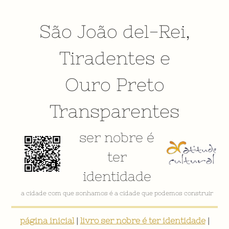
São João del-Rei
,
Tiradentes
e
Ouro Preto
Transparentes
ser nobre é
ter
identidade
a cidade com que sonhamos é a cidade que podemos construir
página inicial
|
livro ser nobre é ter identidade
|