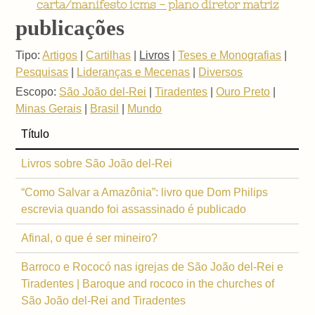
carta/manifesto icms - plano diretor matriz
publicações
Tipo:
Artigos
|
Cartilhas
|
Livros
|
Teses e Monografias
|
Pesquisas
|
Lideranças e Mecenas
|
Diversos
Escopo:
São João del-Rei
|
Tiradentes
|
Ouro Preto
|
Minas Gerais
|
Brasil
|
Mundo
Título
Livros sobre São João del-Rei
“Como Salvar a Amazônia”: livro que Dom Philips
escrevia quando foi assassinado é publicado
Afinal, o que é ser mineiro?
Barroco e Rococó nas igrejas de São João del-Rei e
Tiradentes | Baroque and rococo in the churches of
São João del-Rei and Tiradentes