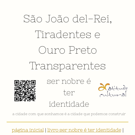
São João del-Rei
,
Tiradentes
e
Ouro Preto
Transparentes
ser nobre é
ter
identidade
a cidade com que sonhamos é a cidade que podemos construir
página inicial
|
livro ser nobre é ter identidade
|