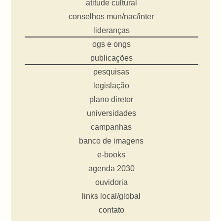
atitude cultural
conselhos mun/nac/inter
lideranças
ogs e ongs
publicações
pesquisas
legislação
plano diretor
universidades
campanhas
banco de imagens
e-books
agenda 2030
ouvidoria
links local/global
contato