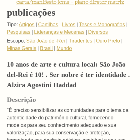
carta/manifesto icms - plano diretor matriz
publicações
Tipo:
Artigos
|
Cartilhas
|
Livros
|
Teses e Monografias
|
Pesquisas
|
Lideranças e Mecenas
|
Diversos
Escopo:
São João del-Rei
|
Tiradentes
|
Ouro Preto
|
Minas Gerais
|
Brasil
|
Mundo
10 anos de arte e cultura local: São João
del-Rei é 10! . Ser nobre é ter identidade .
Alzira Agostini Haddad
Descrição
"É preciso sensibilizar as comunidades para o tema da
autenticidade do patrimônio cultural, fornecendo
modelos para seu conhecimento adequado e sua
valorização, para sua conservação e proteção,