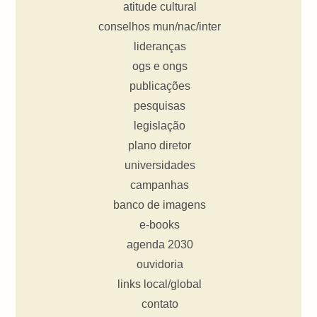
atitude cultural
conselhos mun/nac/inter
lideranças
ogs e ongs
publicações
pesquisas
legislação
plano diretor
universidades
campanhas
banco de imagens
e-books
agenda 2030
ouvidoria
links local/global
contato