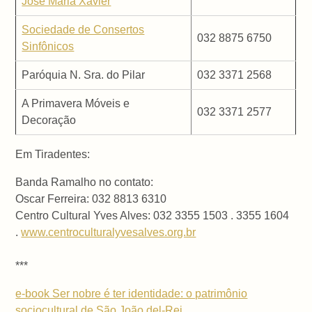
José Maria Xavier
Sociedade de Consertos
032 8875 6750
Sinfônicos
Paróquia N. Sra. do Pilar
032 3371 2568
A Primavera Móveis e
032 3371 2577
Decoração
Em Tiradentes:
Banda Ramalho no contato:
Oscar Ferreira: 032 8813 6310
Centro Cultural Yves Alves: 032 3355 1503 . 3355 1604
.
www.centroculturalyvesalves.org.br
***
e-book Ser nobre é ter identidade: o patrimônio
sociocultural de São João del-Rei