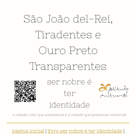
São João del-Rei
,
Tiradentes
e
Ouro Preto
Transparentes
ser nobre é
ter
identidade
a cidade com que sonhamos é a cidade que podemos construir
página inicial
|
livro ser nobre é ter identidade
|