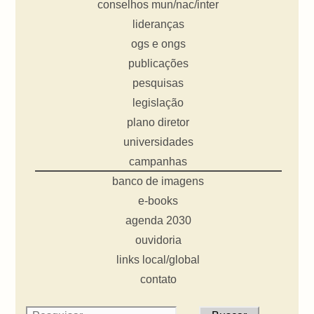
conselhos mun/nac/inter
lideranças
ogs e ongs
publicações
pesquisas
legislação
plano diretor
universidades
campanhas
banco de imagens
e-books
agenda 2030
ouvidoria
links local/global
contato