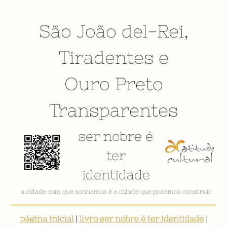
São João del-Rei
,
Tiradentes
e
Ouro Preto
Transparentes
ser nobre é
ter
identidade
a cidade com que sonhamos é a cidade que podemos construir
página inicial
|
livro ser nobre é ter identidade
|