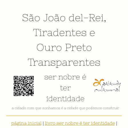
São João del-Rei
,
Tiradentes
e
Ouro Preto
Transparentes
ser nobre é
ter
identidade
a cidade com que sonhamos é a cidade que podemos construir
página inicial
|
livro ser nobre é ter identidade
|