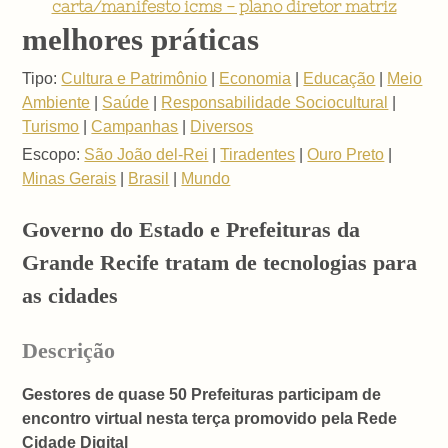
carta/manifesto icms - plano diretor matriz
melhores práticas
Tipo:
Cultura e Patrimônio
|
Economia
|
Educação
|
Meio
Ambiente
|
Saúde
|
Responsabilidade Sociocultural
|
Turismo
|
Campanhas
|
Diversos
Escopo:
São João del-Rei
|
Tiradentes
|
Ouro Preto
|
Minas Gerais
|
Brasil
|
Mundo
Governo do Estado e Prefeituras da
Grande Recife tratam de tecnologias para
as cidades
Descrição
Gestores de quase 50 Prefeituras participam de
encontro virtual nesta terça promovido pela Rede
Cidade Digital