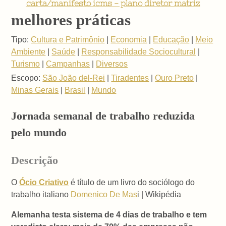
carta/manifesto icms - plano diretor matriz
melhores práticas
Tipo:
Cultura e Patrimônio
|
Economia
|
Educação
|
Meio
Ambiente
|
Saúde
|
Responsabilidade Sociocultural
|
Turismo
|
Campanhas
|
Diversos
Escopo:
São João del-Rei
|
Tiradentes
|
Ouro Preto
|
Minas Gerais
|
Brasil
|
Mundo
Jornada semanal de trabalho reduzida
pelo mundo
Descrição
O
Ócio Criativo
é título de um livro do sociólogo do
trabalho italiano
Domenico De Mas
i | Wikipédia
Alemanha testa sistema de 4 dias de trabalho e tem