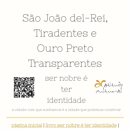
São João del-Rei
,
Tiradentes
e
Ouro Preto
Transparentes
ser nobre é
ter
identidade
a cidade com que sonhamos é a cidade que podemos construir
página inicial
|
livro ser nobre é ter identidade
|