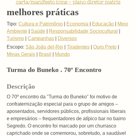
carta/manifesto icms - plano diretor matriz
melhores práticas
Tipo:
Cultura e Patrimônio
|
Economia
|
Educação
|
Meio
Ambiente
|
Saúde
|
Responsabilidade Sociocultural
|
Turismo
|
Campanhas
|
Diversos
Escopo:
São João del-Rei
|
Tiradentes
|
Ouro Preto
|
Minas Gerais
|
Brasil
|
Mundo
Turma do Buneko . 70º Encontro
Descrição
O 70º encontro da "Turma do Buneko" foi motivo de
confraternização especial para o grupo de amigos –
aposentados, servidores públicos, profissionais liberais
e empresários – frequentadores de atípico bar no bairro
Segredo. O encontro foi marcado por um churrasco
caprichado onde se comemorou, sobretudo, a saudável