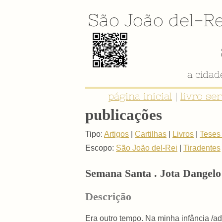
São João del-Re
a cida
página inicial
|
livro se
publicações
Tipo:
Artigos
|
Cartilhas
|
Livros
|
Teses
Escopo:
São João del-Rei
|
Tiradentes
Semana Santa . Jota Dangelo
Descrição
Era outro tempo. Na minha infância /a