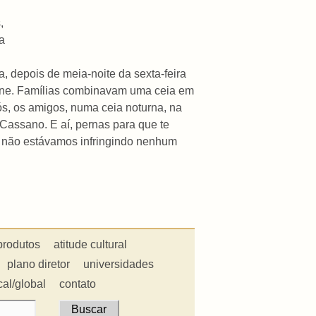
,
a
a, depois de meia-noite da sexta-feira
carne. Famílias combinavam uma ceia em
s, os amigos, numa ceia noturna, na
Cassano. E aí, pernas para que te
s: não estávamos infringindo nenhum
produtos
atitude cultural
plano diretor
universidades
cal/global
contato