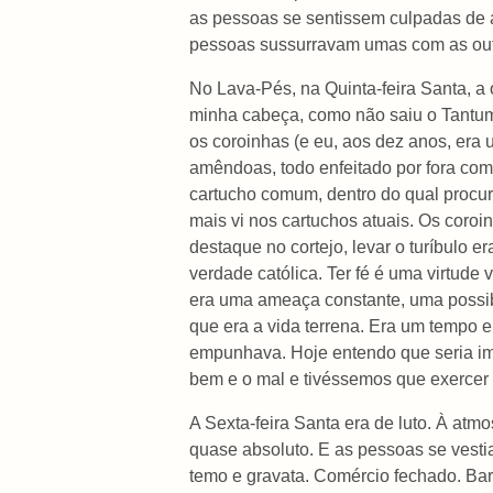
as pessoas se sentissem culpadas de a
pessoas sussurravam umas com as outr
No Lava-Pés, na Quinta-feira Santa, a
minha cabeça, como não saiu o Tantum
os coroinhas (e eu, aos dez anos, era u
amêndoas, todo enfeitado por fora com
cartucho comum, dentro do qual procur
mais vi nos cartuchos atuais. Os coro
destaque no cortejo, levar o turíbulo 
verdade católica. Ter fé é uma virtude
era uma ameaça constante, uma possibi
que era a vida terrena. Era um tempo e
empunhava. Hoje entendo que seria imp
bem e o mal e tivéssemos que exercer n
A Sexta-feira Santa era de luto. À atm
quase absoluto. E as pessoas se vest
temo e gravata. Comércio fechado. Bare