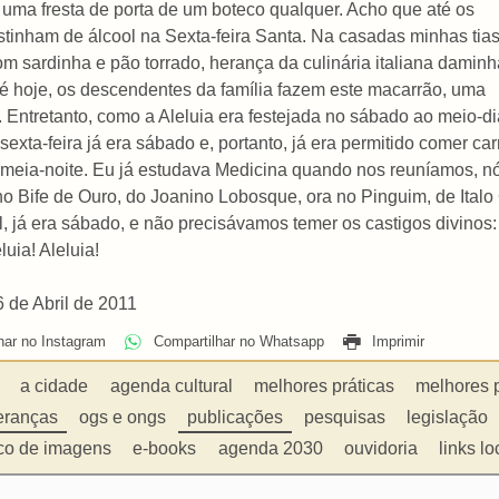
uma fresta de porta de um boteco qualquer. Acho que até os
tinham de álcool na Sexta-feira Santa. Na casadas minhas tias
m sardinha e pão torrado, herança da culinária italiana daminh
Até hoje, os descendentes da família fazem este macarrão, uma
. Entretanto, como a Aleluia era festejada no sábado ao meio-di
sexta-feira já era sábado e, portanto, já era permitido comer 
 meia-noite. Eu já estudava Medicina quando nos reuníamos, nó
o Bife de Ouro, do Joanino Lobosque, ora no Pinguim, de Italo 
l, já era sábado, e não precisávamos temer os castigos divino
uia! Aleluia!
 de Abril de 2011
har no Instagram
Compartilhar no Whatsapp
Imprimir
a cidade
agenda cultural
melhores práticas
melhores 
eranças
ogs e ongs
publicações
pesquisas
legislação
co de imagens
e-books
agenda 2030
ouvidoria
links lo