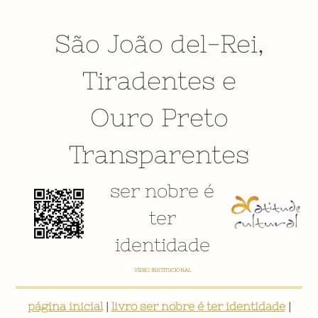
São João del-Rei
,
Tiradentes
e
Ouro Preto
Transparentes
ser nobre é
ter
identidade
E-BOOK: "SER NOBRE É TER IDENTIDADE: INVENTÁRIO DIGITAL PARTICIPATIVO SOBRE O PATRIMÔNIO
SOCIOCULTURAL DE SÃO JOÃO DEL-REI"
página inicial
|
livro ser nobre é ter identidade
|