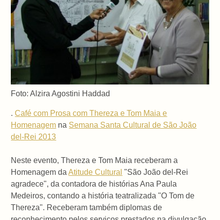
Foto: Alzira Agostini Haddad
.
Café com Prosa com Thereza e Tom Maia e
Homenagem
na
Semana Santa Cultural de São João
del-Rei 2013
Neste evento, Thereza e Tom Maia receberam a
Homenagem da
Atitude Cultural
"São João del-Rei
agradece", da contadora de histórias Ana Paula
Medeiros, contando a história teatralizada "O Tom de
Thereza". Receberam também diplomas de
reconhecimento pelos serviços prestados na divulgação