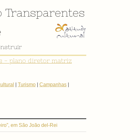
o
Transparentes
e
nstruir
 - plano diretor matriz
ltural
|
Turismo
|
Campanhas
|
iro”, em São João del-Rei