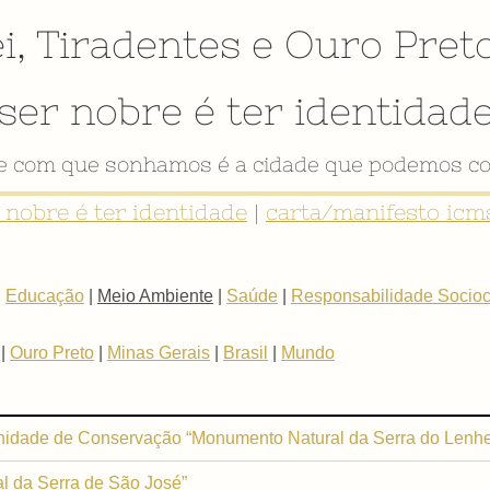
i
,
Tiradentes
e
Ouro Pret
ser nobre é ter identidad
de com que sonhamos é a cidade que podemos co
r nobre é ter identidade
|
carta/manifesto icms
|
Educação
|
Meio Ambiente
|
Saúde
|
Responsabilidade Sociocu
|
Ouro Preto
|
Minas Gerais
|
Brasil
|
Mundo
 Unidade de Conservação “Monumento Natural da Serra do Lenhe
 da Serra de São José”