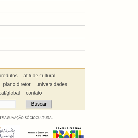
produtos
atitude cultural
plano diretor
universidades
cal/global
contato
E A SUA AÇÃO SÓCIOCULTURAL