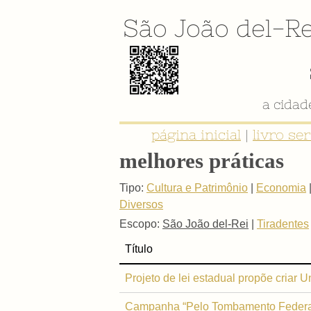
São João del-Re
a cida
página inicial
|
livro se
melhores práticas
Tipo:
Cultura e Patrimônio
|
Economia
Diversos
Escopo:
São João del-Rei
|
Tiradentes
Título
Projeto de lei estadual propõe criar
Campanha “Pelo Tombamento Federal