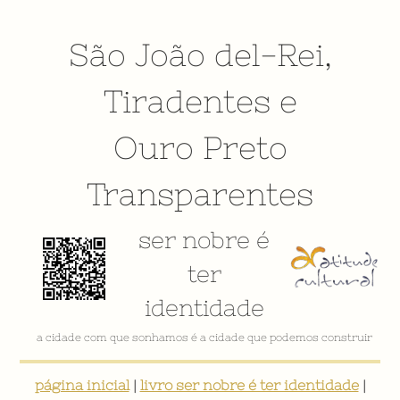
São João del-Rei
,
Tiradentes
e
Ouro Preto
Transparentes
ser nobre é
ter
identidade
a cidade com que sonhamos é a cidade que podemos construir
página inicial
|
livro ser nobre é ter identidade
|